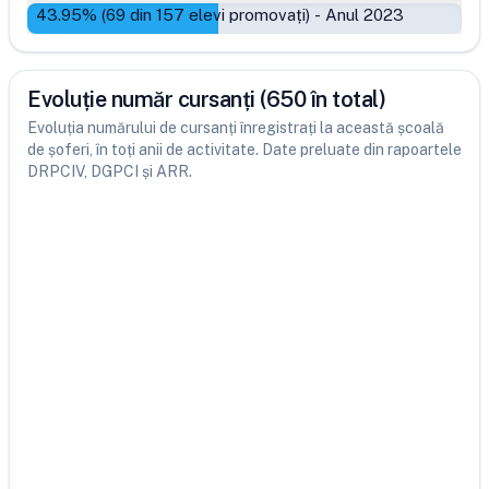
43.95
% (
69
din
157
elevi promovați)
-
Anul 2023
Evoluție număr cursanți (650 în total)
Evoluția numărului de cursanți înregistrați la această școală
de șoferi, în toți anii de activitate. Date preluate din rapoartele
DRPCIV, DGPCI și ARR.