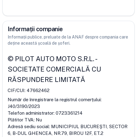
Informații companie
Informații publice, preluate de la ANAF despre compania care
deține această școală de șoferi.
©
PILOT AUTO MOTO S.R.L.
-
SOCIETATE COMERCIALĂ CU
RĂSPUNDERE LIMITATĂ
CIF/CUI:
47662462
Număr de înregistrare la registrul comerțului:
J40/3190/2023
Telefon administrator:
0723361214
Plătitor TVA:
Nu
Adresă sediu social:
MUNICIPIUL BUCUREŞTI, SECTOR
6, B-DUL GHENCEA, NR.79, BIROU 12F, ET.2