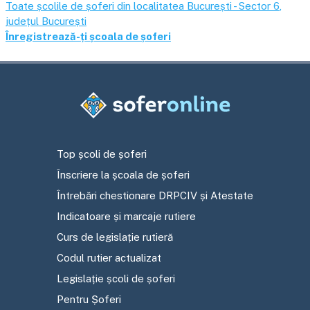
Toate școlile de șoferi din localitatea
București - Sector 6
,
județul
București
Înregistrează-ți școala de șoferi
Top școli de șoferi
Înscriere la școala de șoferi
Întrebări chestionare DRPCIV și Atestate
Indicatoare și marcaje rutiere
Curs de legislație rutieră
Codul rutier actualizat
Legislație școli de șoferi
Pentru Șoferi