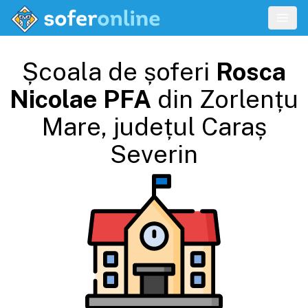
Școala de șoferi
Rosca
Nicolae PFA
din
Zorlențu
Mare
, județul
Caraș
Severin