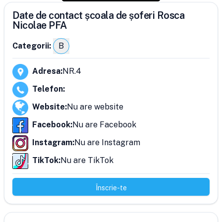
Date de contact școala de șoferi Rosca
Nicolae PFA
Categorii:
B
Adresa
:
NR.4
Telefon
:
Website
:
Nu are website
Facebook
:
Nu are Facebook
Instagram
:
Nu are Instagram
TikTok
:
Nu are TikTok
Înscrie-te