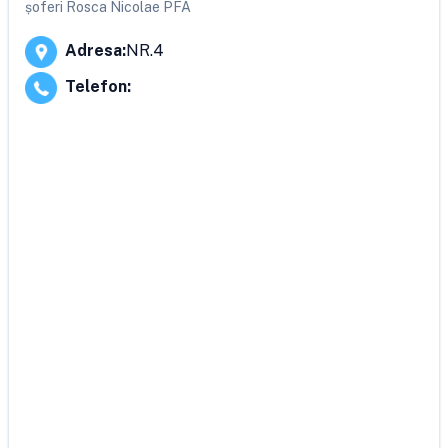
șoferi Rosca Nicolae PFA
Adresa
:
NR.4
Telefon
: