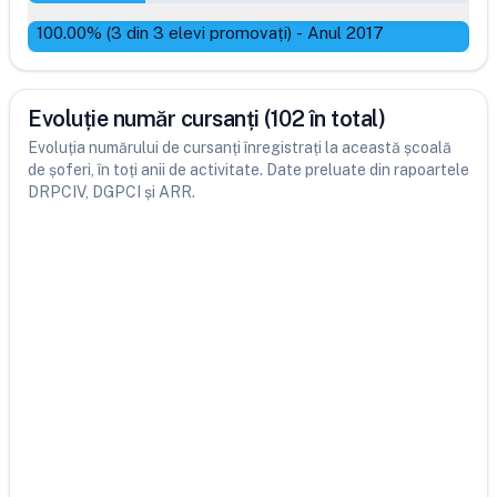
100.00
% (
3
din
3
elevi promovați)
-
Anul 2017
Evoluție număr cursanți (102 în total)
Evoluția numărului de cursanți înregistrați la această școală
de șoferi, în toți anii de activitate. Date preluate din rapoartele
DRPCIV, DGPCI și ARR.