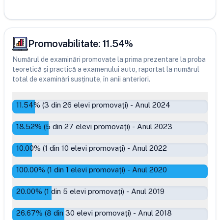
Promovabilitate:
11.54
%
Numărul de examinări promovate la prima prezentare la proba
teoretică și practică a examenului auto, raportat la numărul
total de examinări susținute, în anii anteriori.
11.54
% (
3
din
26
elevi promovați)
-
Anul 2024
18.52
% (
5
din
27
elevi promovați)
-
Anul 2023
10.00
% (
1
din
10
elevi promovați)
-
Anul 2022
100.00
% (
1
din
1
elevi promovați)
-
Anul 2020
20.00
% (
1
din
5
elevi promovați)
-
Anul 2019
26.67
% (
8
din
30
elevi promovați)
-
Anul 2018