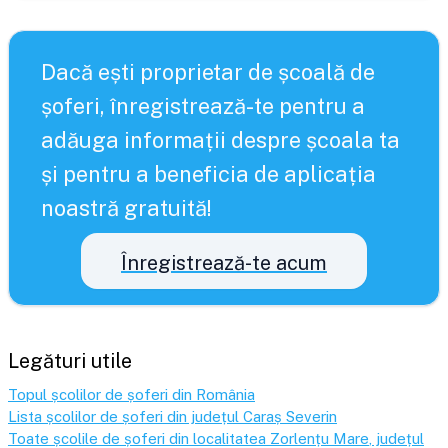
Dacă ești proprietar de școală de
șoferi, înregistrează-te pentru a
adăuga informații despre școala ta
și pentru a beneficia de aplicația
noastră gratuită!
Înregistrează-te acum
Legături utile
Topul școlilor de șoferi din România
Lista școlilor de șoferi din județul
Caraș Severin
Toate școlile de șoferi din localitatea
Zorlențu Mare
, județul