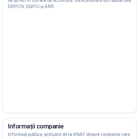
de șoferi, în toți anii de activitate. Date preluate din rapoartele
DRPCIV, DGPCI și ARR.
Informații companie
Informații publice, preluate de la ANAF despre compania care