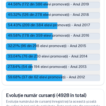
44.56
% (
172
din
386
elevi promovați)
-
Anul 2019
45.32
% (
126
din
278
elevi promovați)
-
Anul 2018
54.43
% (
209
din
384
elevi promovați)
-
Anul 2017
49.58
% (
178
din
359
elevi promovați)
-
Anul 2016
32.21
% (
96
din
298
elevi promovați)
-
Anul 2015
33.04
% (
76
din
230
elevi promovați)
-
Anul 2014
27.84
% (
54
din
194
elevi promovați)
-
Anul 2013
59.68
% (
37
din
62
elevi promovați)
-
Anul 2012
Evoluție număr cursanți (4928 în total)
Evoluția numărului de cursanți înregistrați la această școală