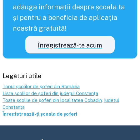
adăuga informații despre școala ta
și pentru a beneficia de aplicația
noastră gratuită!
Înregistrează-te acum
Legături utile
Topul școlilor de șoferi din România
Lista școlilor de șoferi din județul
Constanța
Toate școlile de șoferi din localitatea
Cobadin
, județul
Constanța
Înregistrează-ți școala de șoferi