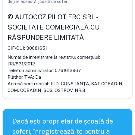
deține această școală de șoferi.
©
AUTOCOZ PILOT FRC SRL
-
SOCIETATE COMERCIALĂ CU
RĂSPUNDERE LIMITATĂ
CIF/CUI:
30081651
Număr de înregistrare la registrul comerțului:
J13/831/2012
Telefon administrator:
0761613967
Plătitor TVA:
Da
Adresă sediu social:
JUD. CONSTANŢA, SAT COBADIN
COM. COBADIN, ŞOS. OSTROV, NR.8
Dacă ești proprietar de școală de
șoferi, înregistrează-te pentru a