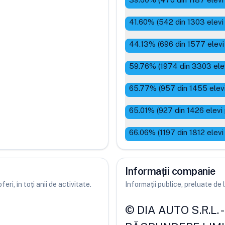
41.60
% (
542
din
1303
elevi
44.13
% (
696
din
1577
elevi
59.76
% (
1974
din
3303
ele
65.77
% (
957
din
1455
elev
65.01
% (
927
din
1426
elevi
66.06
% (
1197
din
1812
elevi
Informații companie
ri, în toți anii de activitate.
Informații publice, preluate d
©
DIA AUTO S.R.L.
-