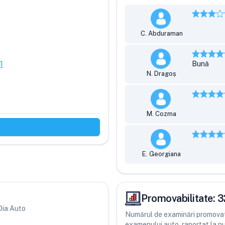
C. Abduraman
1
Bună
N. Dragoș
M. Cozma
E. Georgiana
Promovabilitate:
3
 Dia Auto
Numărul de examinări promovate
examenului auto, raportat la num