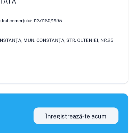
ITATĂ
strul comerțului:
J13/1180/1995
ONSTANŢA, MUN. CONSTANŢA, STR. OLTENIEI, NR.25
Înregistrează-te acum