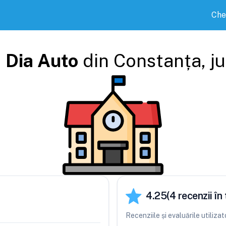
Che
i
Dia Auto
din
Constanța
, j
4.25
(
4
recenzii în 
Recenziile și evaluările utiliza