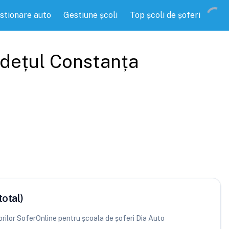
stionare auto
Gestiune școli
Top școli de șoferi
udețul
Constanța
total)
torilor SoferOnline pentru școala de șoferi Dia Auto