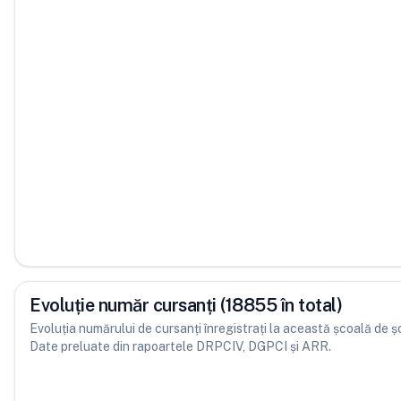
Evoluție număr cursanți (18855 în total)
Evoluția numărului de cursanți înregistrați la această școală de șofe
Date preluate din rapoartele DRPCIV, DGPCI și ARR.