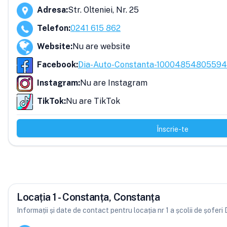
Adresa
:
Str. Olteniei, Nr. 25
Telefon
:
0241 615 862
Website
:
Nu are website
Facebook
:
Dia-Auto-Constanta-10004854805594
Instagram
:
Nu are Instagram
TikTok
:
Nu are TikTok
Înscrie-te
Locația 1 - Constanța, Constanța
Informații și date de contact pentru locația nr 1 a școlii de șoferi