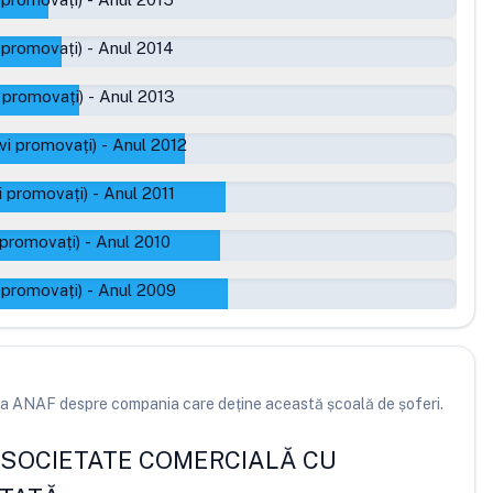
 promovați)
-
Anul 2014
 promovați)
-
Anul 2013
vi promovați)
-
Anul 2012
i promovați)
-
Anul 2011
 promovați)
-
Anul 2010
 promovați)
-
Anul 2009
e la ANAF despre compania care deține această școală de șoferi.
SOCIETATE COMERCIALĂ CU