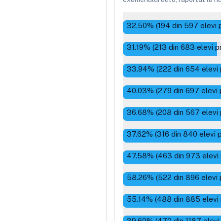
32.50
% (
194
din
597
elevi 
31.19
% (
213
din
683
elevi p
33.94
% (
222
din
654
elevi
40.03
% (
279
din
697
elevi 
36.68
% (
208
din
567
elevi
37.62
% (
316
din
840
elevi 
47.58
% (
463
din
973
elevi
58.26
% (
522
din
896
elevi 
55.14
% (
488
din
885
elevi
39.60
% (
470
din
1187
elevi