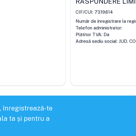
RĂSPUNDERE LIM
CIF/CUI:
7319814
Număr de înregistrare la regi
Telefon administrator:
Plătitor TVA:
Da
Adresă sediu social:
JUD. C
, înregistrează-te
la ta și pentru a