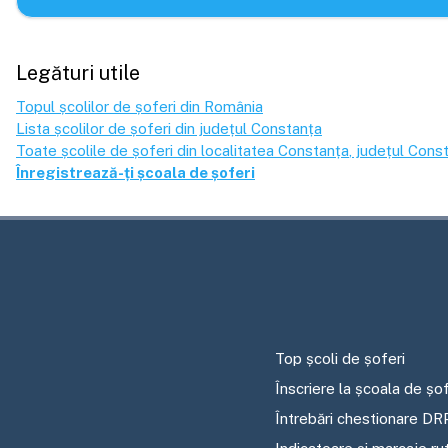
Legături utile
Topul școlilor de șoferi din România
Lista școlilor de șoferi din județul
Constanța
Toate școlile de șoferi din localitatea
Constanța
, județul
Const
Înregistrează-ți școala de șoferi
Top școli de șoferi
Înscriere la școala de șof
Întrebări chestionare DR