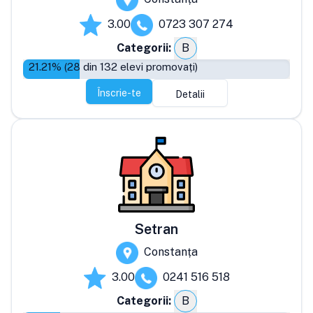
3.00
0723 307 274
Categorii:
B
21.21
% (
28
din
132
elevi promovați)
Înscrie-te
Detalii
Setran
Constanța
3.00
0241 516 518
Categorii:
B