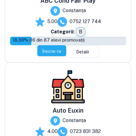
ABC Cond Fair Play
Constanța
5.00
0752 127 744
Categorii:
B
18.39
% (
16
din
87
elevi promovați)
Înscrie-te
Detalii
Auto Euxin
Constanța
4.00
0723 831 382