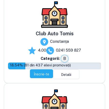
Club Auto Tomis
Constanța
4.00
0241 559 827
Categorii:
B
18.54
% (
81
din
437
elevi promovați)
Înscrie-te
Detalii