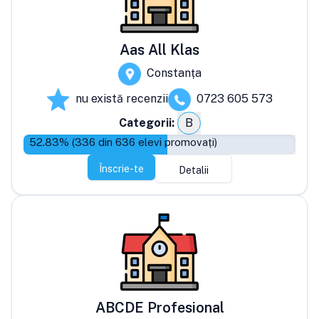
Aas All Klas
Constanța
nu există recenzii
0723 605 573
Categorii:
B
52.83
% (
336
din
636
elevi promovați)
Înscrie-te
Detalii
ABCDE Profesional