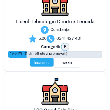
Liceul Tehnologic Dimitrie Leonida
Constanța
5.00
0341 427 401
Categorii:
B
19.64
% (
11
din
56
elevi promovați)
Înscrie-te
Detalii