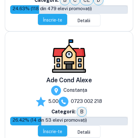
Categorii:
B
C
CE
D
24.63
% (
118
din
479
elevi promovați)
Înscrie-te
Detalii
Ade Cond Alexe
Constanța
5.00
0723 002 218
Categorii:
B
26.42
% (
14
din
53
elevi promovați)
Înscrie-te
Detalii