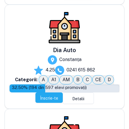
Dia Auto
Constanța
4.25
0241 615 862
Categorii:
A
A1
AM
B
C
CE
D
32.50
% (
194
din
597
elevi promovați)
Înscrie-te
Detalii