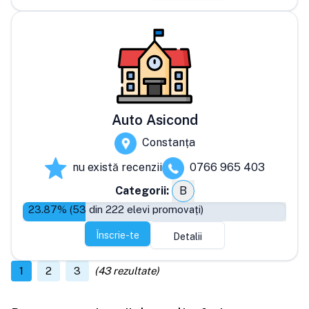
Auto Asicond
Constanța
nu există recenzii
0766 965 403
Categorii:
B
23.87
% (
53
din
222
elevi promovați)
Înscrie-te
Detalii
1
2
3
(
43
rezultate)