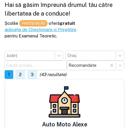
Hai să găsim împreună drumul tău către
libertatea de a conduce!
Școlile
oferă
gratuit
PARTENERE
aplicația de Chestionare și Pregătire
pentru Examenul Teoretic.
Județ
Oraș
Recomandate
1
2
3
(
43
rezultate)
Auto Moto Alexe