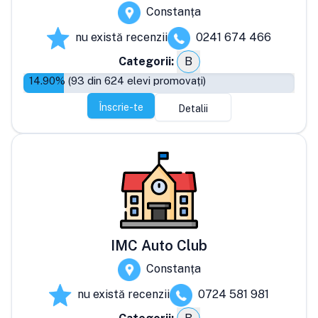
Constanța
nu există recenzii
0241 674 466
Categorii:
B
14.90
% (
93
din
624
elevi promovați)
Înscrie-te
Detalii
IMC Auto Club
Constanța
nu există recenzii
0724 581 981