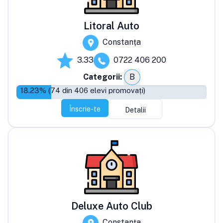
Litoral Auto
Constanța
3.33
0722 406 200
Categorii:
B
18.23
% (
74
din
406
elevi promovați)
Înscrie-te
Detalii
Deluxe Auto Club
Constanța