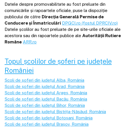
Datele despre promovabilitate au fost preluate din
comunicările și rapoartele oficiale, puse la dispoziție
publicului de către
Direcția Generală Permise de
Conducere și Înmatriculări
DPGCI.ro (fostul DPRCIV.ro)
Datele școlilor au fost preluate de pe site-urile oficiale ale
acestora sau din rapoartele publice ale
Autorității Rutiere
Române
ARR.ro
Topul școlilor de șoferi pe județele
României
Școli de șoferi din județul
Alba
, România
Școli de șoferi din județul
Arad
, România
Școli de șoferi din județul
Argeș
, România
Școli de șoferi din județul
Bacău
, România
Școli de șoferi din județul
Bihor
, România
Școli de șoferi din județul
Bistrița-Năsăud
, România
Școli de șoferi din județul
Botoșani
, România
Școli de șoferi din județul
Brașov
, România