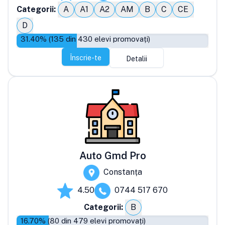
Categorii:
A
A1
A2
AM
B
C
CE
D
31.40
% (
135
din
430
elevi promovați)
Înscrie-te
Detalii
Auto Gmd Pro
Constanța
4.50
0744 517 670
Categorii:
B
16.70
% (
80
din
479
elevi promovați)