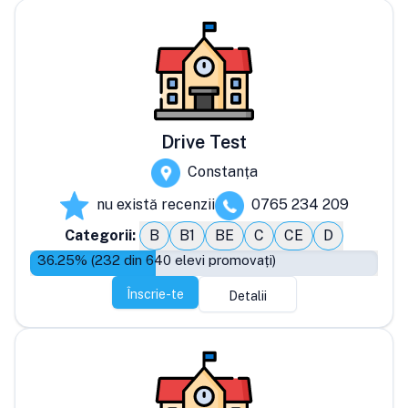
Drive Test
Constanța
nu există recenzii
0765 234 209
Categorii:
B
B1
BE
C
CE
D
36.25
% (
232
din
640
elevi promovați)
Înscrie-te
Detalii