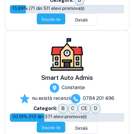
Categorii:
B
13.89
% (
71
din
511
elevi promovați)
Înscrie-te
Detalii
Smart Auto Admis
Constanța
nu există recenzii
0784 201 496
Categorii:
B
C
CE
D
30.19
% (
112
din
371
elevi promovați)
Înscrie-te
Detalii