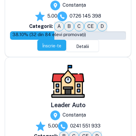
Constanța
5.00
0726 145 398
Categorii:
A
B
C
CE
D
38.10
% (
32
din
84
elevi promovați)
Înscrie-te
Detalii
Leader Auto
Constanța
5.00
0241 551 933