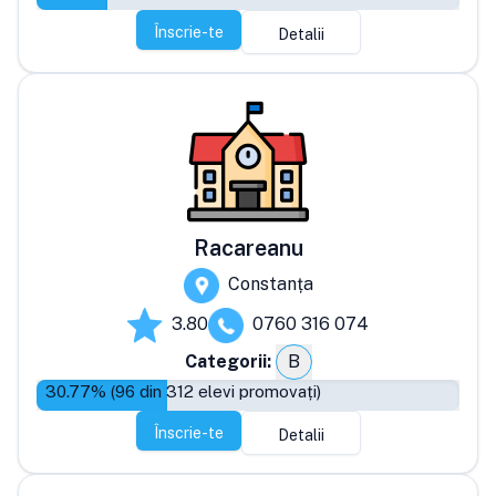
Înscrie-te
Detalii
Racareanu
Constanța
3.80
0760 316 074
Categorii:
B
30.77
% (
96
din
312
elevi promovați)
Înscrie-te
Detalii