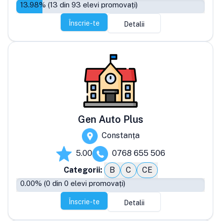
13.98
% (
13
din
93
elevi promovați)
Înscrie-te
Detalii
Gen Auto Plus
Constanța
5.00
0768 655 506
Categorii:
B
C
CE
0.00
% (
0
din
0
elevi promovați)
Înscrie-te
Detalii