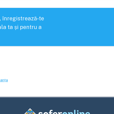
, înregistrează-te
la ta și pentru a
anța