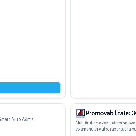
Promovabilitate:
3
i Smart Auto Admis
Numărul de examinări promovate
examenului auto, raportat la num