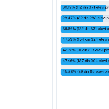
30.19
% (
112
din
371
elevi p
28.47
% (
82
din
288
elevi p
36.86
% (
122
din
331
elevi 
47.53
% (
154
din
324
elevi 
42.72
% (
91
din
213
elevi pr
47.46
% (
187
din
394
elevi 
45.88
% (
39
din
85
elevi pr