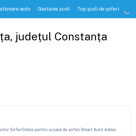
stionare auto
Gestiune școli
Top școli de șoferi
ța
, județul
Constanța
atorilor SoferOnline pentru școala de șoferi Smart Auto Admis