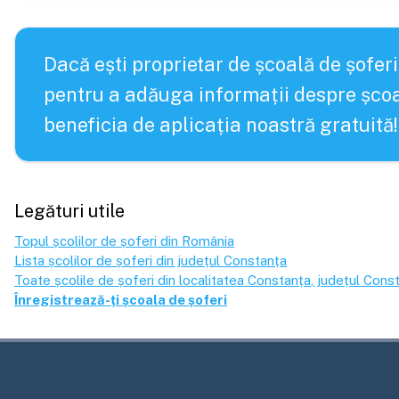
Dacă ești proprietar de școală de șoferi
pentru a adăuga informații despre școa
beneficia de aplicația noastră gratuită!
Legături utile
Topul școlilor de șoferi din România
Lista școlilor de șoferi din județul
Constanța
Toate școlile de șoferi din localitatea
Constanța
, județul
Const
Înregistrează-ți școala de șoferi