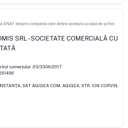
e la ANAF despre compania care deține această școală de șoferi.
DMIS SRL
-
SOCIETATE COMERCIALĂ CU
ITATĂ
strul comerțului:
J13/3306/2017
201496
ONSTANŢA, SAT AGIGEA COM. AGIGEA, STR. ION CORVIN,