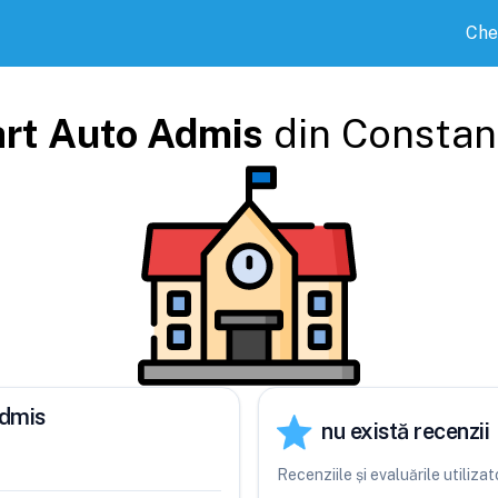
Che
rt Auto Admis
din
Constan
Admis
nu există recenzii
Recenziile și evaluările utiliz