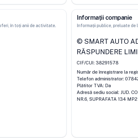
Informații companie
ri, în toți anii de activitate.
Informații publice, preluate d
©
SMART AUTO A
RĂSPUNDERE LIM
CIF/CUI:
38291578
Număr de înregistrare la regi
Telefon administrator:
0784
Plătitor TVA:
Da
Adresă sediu social:
JUD. C
NR.6, SUPRAFATA 134 MP2