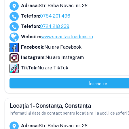
Adresa
:
Str. Baba Novac, nr. 28
Telefon
:
0784 201 496
Telefon
:
0724 218 239
Website
:
www.smartautoadmis.ro
Facebook
:
Nu are Facebook
Instagram
:
Nu are Instagram
TikTok
:
Nu are TikTok
Înscrie-te
Locația 1 - Constanța, Constanța
Informații și date de contact pentru locația nr 1 a școlii de șofer
Adresa
:
Str. Baba Novac, nr. 28