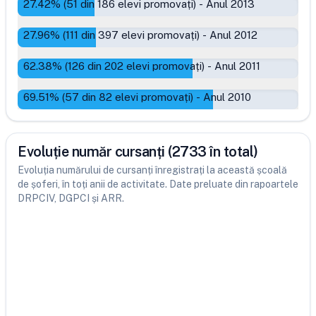
27.42
% (
51
din
186
elevi promovați)
-
Anul 2013
27.96
% (
111
din
397
elevi promovați)
-
Anul 2012
62.38
% (
126
din
202
elevi promovați)
-
Anul 2011
69.51
% (
57
din
82
elevi promovați)
-
Anul 2010
Evoluție număr cursanți (2733 în total)
Evoluția numărului de cursanți înregistrați la această școală
de șoferi, în toți anii de activitate. Date preluate din rapoartele
DRPCIV, DGPCI și ARR.