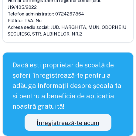
Număr de înregistrare la registrul comerțului:
J19/405/2022
Telefon administrator:
0724267864
Plătitor TVA:
Nu
Adresă sediu social:
JUD. HARGHITA, MUN. ODORHEIU
SECUIESC, STR. ALBINELOR, NR.2
Dacă ești proprietar de școală de
șoferi, înregistrează-te pentru a
adăuga informații despre școala ta
și pentru a beneficia de aplicația
noastră gratuită!
Înregistrează-te acum