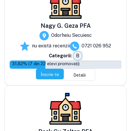
Nagy G. Geza PFA
Odorheiu Secuiesc
nu există recenzii
0721 026 952
Categorii:
B
31.82
% (
7
din
22
elevi promovați)
Înscrie-te
Detalii