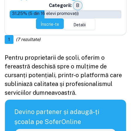
Categorii:
B
31.25
% (
5
din
16
elevi promovați)
Înscrie-te
Detalii
1
(
7
rezultate)
Pentru proprietarii de școli, oferim o
fereastră deschisă spre o mulțime de
cursanți potențiali, printr-o platformă care
subliniază calitatea și profesionalismul
serviciilor dumneavoastră.
Devino partener și adaugă-ți
școala pe SoferOnline