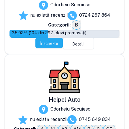
Odorheiu Secuiesc
nu există recenzii
0724 267 864
Categorii:
B
35.02
% (
104
din
297
elevi promovați)
Înscrie-te
Detalii
Heipel Auto
Odorheiu Secuiesc
nu există recenzii
0745 649 834