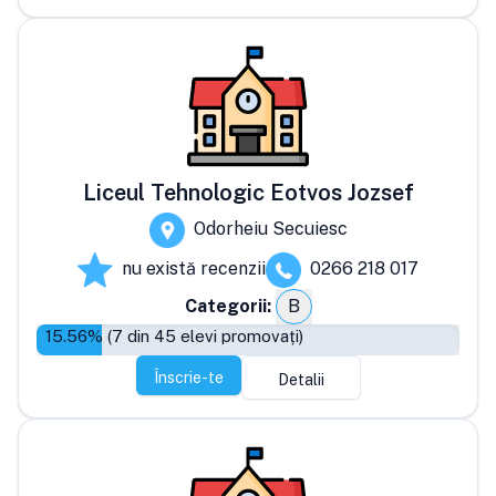
Liceul Tehnologic Eotvos Jozsef
Odorheiu Secuiesc
nu există recenzii
0266 218 017
Categorii:
B
15.56
% (
7
din
45
elevi promovați)
Înscrie-te
Detalii