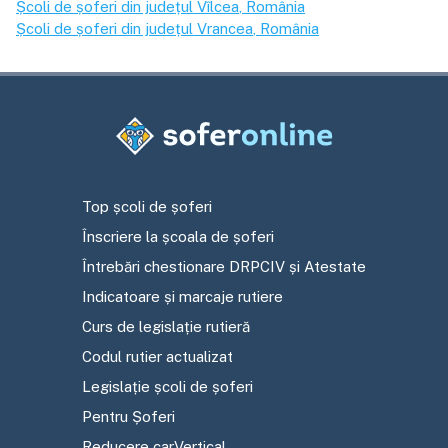
Școli de șoferi din județul
Vîlcea
, România
Școli de șoferi din județul
Vrancea
, România
Top școli de șoferi
Înscriere la școala de șoferi
Întrebări chestionare DRPCIV și Atestate
Indicatoare și marcaje rutiere
Curs de legislație rutieră
Codul rutier actualizat
Legislație școli de șoferi
Pentru Șoferi
Reducere carVertical