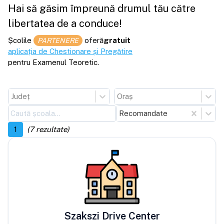
Hai să găsim împreună drumul tău către
libertatea de a conduce!
Școlile
oferă
gratuit
PARTENERE
aplicația de Chestionare și Pregătire
pentru Examenul Teoretic.
Județ
Oraș
Recomandate
1
(
7
rezultate)
Szakszi Drive Center