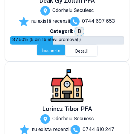
Deak Gy Zoltan PFA
Odorheiu Secuiesc
nu există recenzii
0744 697 653
Categorii:
B
37.50
% (
6
din
16
elevi promovați)
Înscrie-te
Detalii
Lorincz Tibor PFA
Odorheiu Secuiesc
nu există recenzii
0744 810 247