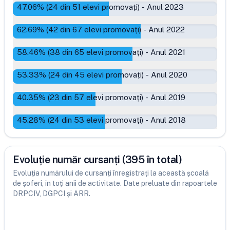
47.06
% (
24
din
51
elevi promovați)
-
Anul 2023
62.69
% (
42
din
67
elevi promovați)
-
Anul 2022
58.46
% (
38
din
65
elevi promovați)
-
Anul 2021
53.33
% (
24
din
45
elevi promovați)
-
Anul 2020
40.35
% (
23
din
57
elevi promovați)
-
Anul 2019
45.28
% (
24
din
53
elevi promovați)
-
Anul 2018
Evoluție număr cursanți (395 în total)
Evoluția numărului de cursanți înregistrați la această școală
de șoferi, în toți anii de activitate. Date preluate din rapoartele
DRPCIV, DGPCI și ARR.