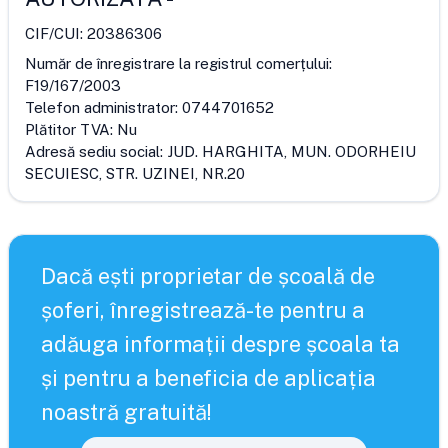
CIF/CUI:
20386306
Număr de înregistrare la registrul comerțului:
F19/167/2003
Telefon administrator:
0744701652
Plătitor TVA:
Nu
Adresă sediu social:
JUD. HARGHITA, MUN. ODORHEIU
SECUIESC, STR. UZINEI, NR.20
Dacă ești proprietar de școală de
șoferi, înregistrează-te pentru a
adăuga informații despre școala ta
și pentru a beneficia de aplicația
noastră gratuită!