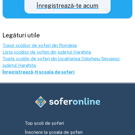
Înregistrează-te acum
Legături utile
Topul școlilor de șoferi din România
Lista școlilor de șoferi din județul
Harghita
Toate școlile de șoferi din localitatea
Odorheiu Secuiesc
,
județul
Harghita
Înregistrează-ți școala de șoferi
Top școli de șoferi
Înscriere la școala de șoferi