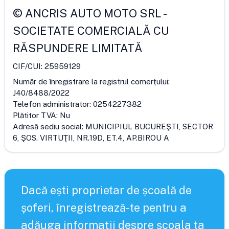
©
ANCRIS AUTO MOTO SRL
-
SOCIETATE COMERCIALĂ CU
RĂSPUNDERE LIMITATĂ
CIF/CUI:
25959129
Număr de înregistrare la registrul comerțului:
J40/8488/2022
Telefon administrator:
0254227382
Plătitor TVA:
Nu
Adresă sediu social:
MUNICIPIUL BUCUREŞTI, SECTOR
6, ŞOS. VIRTUŢII, NR.19D, ET.4, AP.BIROU A
Dacă ești proprietar de școală de
șoferi, înregistrează-te pentru a
adăuga informații despre școala ta