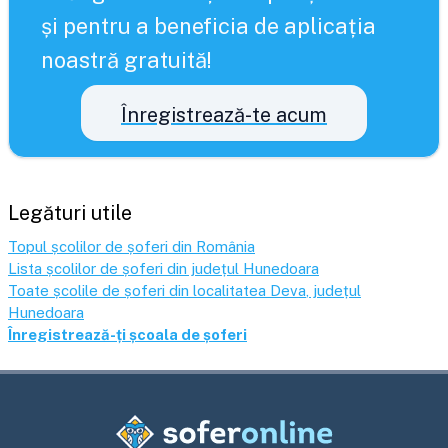
și pentru a beneficia de aplicația
noastră gratuită!
Înregistrează-te acum
Legături utile
Topul școlilor de șoferi din România
Lista școlilor de șoferi din județul
Hunedoara
Toate școlile de șoferi din localitatea
Deva
, județul
Hunedoara
Înregistrează-ți școala de șoferi