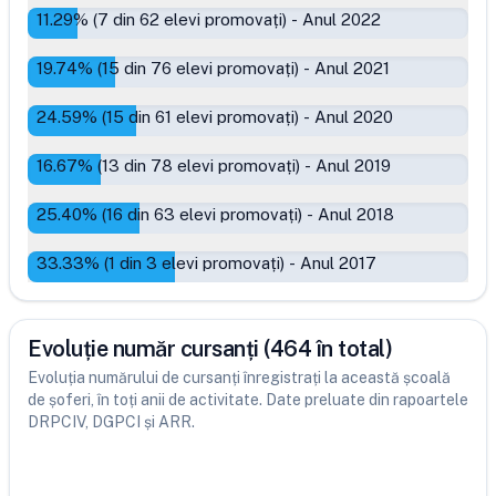
11.29
% (
7
din
62
elevi promovați)
-
Anul 2022
19.74
% (
15
din
76
elevi promovați)
-
Anul 2021
24.59
% (
15
din
61
elevi promovați)
-
Anul 2020
16.67
% (
13
din
78
elevi promovați)
-
Anul 2019
25.40
% (
16
din
63
elevi promovați)
-
Anul 2018
33.33
% (
1
din
3
elevi promovați)
-
Anul 2017
Evoluție număr cursanți (464 în total)
Evoluția numărului de cursanți înregistrați la această școală
de șoferi, în toți anii de activitate. Date preluate din rapoartele
DRPCIV, DGPCI și ARR.