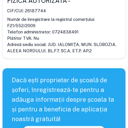
FIZICA AUTORIZATA
-
CIF/CUI:
26187744
Număr de înregistrare la registrul comerțului:
F21/552/2009
Telefon administrator:
0724838491
Plătitor TVA:
Nu
Adresă sediu social:
JUD. IALOMIŢA, MUN. SLOBOZIA,
ALEEA NORDULUI, BL.F7, SC.A, ET.P, AP.2
Dacă ești proprietar de școală de
șoferi, înregistrează-te pentru a
adăuga informații despre școala ta
și pentru a beneficia de aplicația
noastră gratuită!