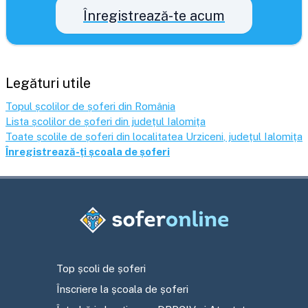
Înregistrează-te acum
Legături utile
Topul școlilor de șoferi din România
Lista școlilor de șoferi din județul
Ialomița
Toate școlile de șoferi din localitatea
Urziceni
, județul
Ialomița
Înregistrează-ți școala de șoferi
Top școli de șoferi
Înscriere la școala de șoferi