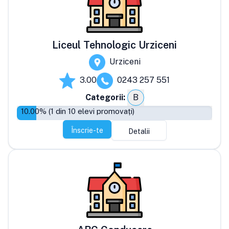
Liceul Tehnologic Urziceni
Urziceni
3.00
0243 257 551
Categorii:
B
10.00
% (
1
din
10
elevi promovați)
Înscrie-te
Detalii