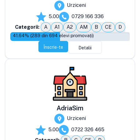
Urziceni
5.00
0729 166 336
Categorii:
A
A1
A2
AM
B
CE
D
41.64
% (
289
din
694
elevi promovați)
Înscrie-te
Detalii
AdriaSim
Urziceni
5.00
0722 326 465