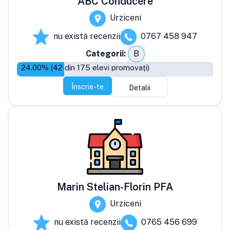
ABC Conducere
Urziceni
nu există recenzii
0767 458 947
Categorii:
B
24.00
% (
42
din
175
elevi promovați)
Înscrie-te
Detalii
Marin Stelian-Florin PFA
Urziceni
nu există recenzii
0765 456 699