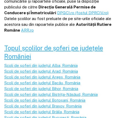
comunicările și rapoartele oficiale, puse la dispoziție
publicului de către
Direcția Generală Permise de
Conducere și Înmatriculări
DPGCI.ro (fostul DPRCIV.ro)
Datele școlilor au fost preluate de pe site-urile oficiale ale
acestora sau din rapoartele publice ale
Autorității Rutiere
Române
ARR.ro
Topul școlilor de șoferi pe județele
României
Școli de șoferi din județul
Alba
, România
Școli de șoferi din județul
Arad
, România
Școli de șoferi din județul
Argeș
, România
Școli de șoferi din județul
Bacău
, România
Școli de șoferi din județul
Bihor
, România
Școli de șoferi din județul
Bistrița-Năsăud
, România
Școli de șoferi din județul
Botoșani
, România
Școli de șoferi din județul
Brașov
, România
Școli de șoferi din județul
Brăila
, România
Școli de șoferi din județul
București
, România