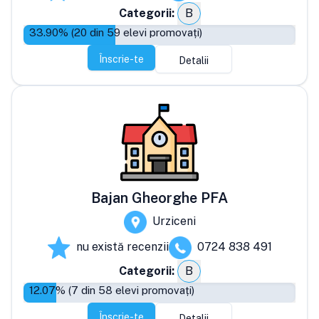
Categorii:
B
33.90
% (
20
din
59
elevi promovați)
Înscrie-te
Detalii
Bajan Gheorghe PFA
Urziceni
nu există recenzii
0724 838 491
Categorii:
B
12.07
% (
7
din
58
elevi promovați)
Înscrie-te
Detalii