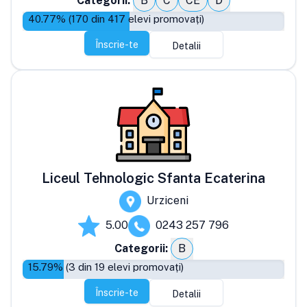
Categorii:
B
C
CE
D
40.77
% (
170
din
417
elevi promovați)
Înscrie-te
Detalii
Liceul Tehnologic Sfanta Ecaterina
Urziceni
5.00
0243 257 796
Categorii:
B
15.79
% (
3
din
19
elevi promovați)
Înscrie-te
Detalii