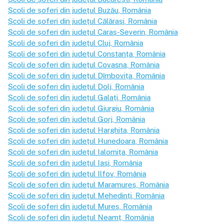
Școli de șoferi din județul
Buzău
, România
Școli de șoferi din județul
Călărași
, România
Școli de șoferi din județul
Caraș-Severin
, România
Școli de șoferi din județul
Cluj
, România
Școli de șoferi din județul
Constanța
, România
Școli de șoferi din județul
Covasna
, România
Școli de șoferi din județul
Dîmbovița
, România
Școli de șoferi din județul
Dolj
, România
Școli de șoferi din județul
Galați
, România
Școli de șoferi din județul
Giurgiu
, România
Școli de șoferi din județul
Gorj
, România
Școli de șoferi din județul
Harghita
, România
Școli de șoferi din județul
Hunedoara
, România
Școli de șoferi din județul
Ialomița
, România
Școli de șoferi din județul
Iași
, România
Școli de șoferi din județul
Ilfov
, România
Școli de șoferi din județul
Maramureș
, România
Școli de șoferi din județul
Mehedinți
, România
Școli de șoferi din județul
Mureș
, România
Școli de șoferi din județul
Neamț
, România