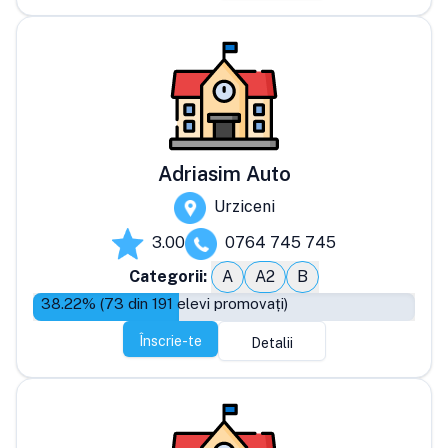
Adriasim Auto
Urziceni
3.00
0764 745 745
Categorii:
A
A2
B
38.22
% (
73
din
191
elevi promovați)
Înscrie-te
Detalii