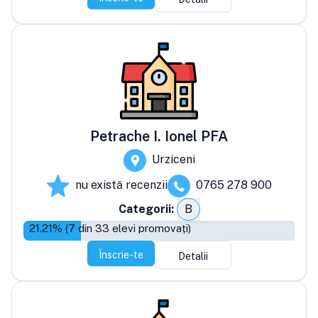
Petrache I. Ionel PFA
Urziceni
nu există recenzii
0765 278 900
Categorii:
B
21.21
% (
7
din
33
elevi promovați)
Înscrie-te
Detalii