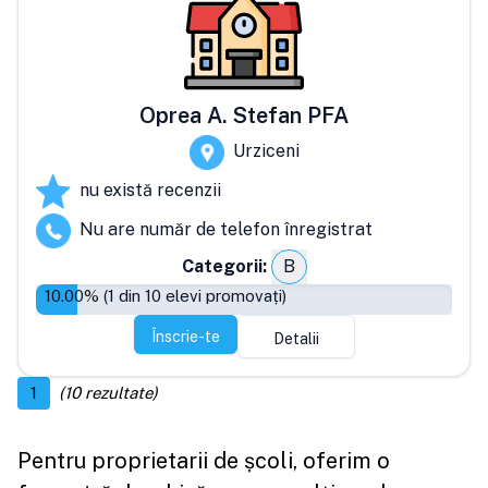
Oprea A. Stefan PFA
Urziceni
nu există recenzii
Nu are număr de telefon înregistrat
Categorii:
B
10.00
% (
1
din
10
elevi promovați)
Înscrie-te
Detalii
1
(
10
rezultate)
Pentru proprietarii de școli, oferim o