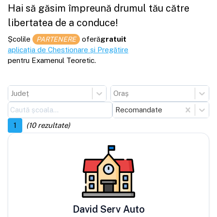
Hai să găsim împreună drumul tău către
libertatea de a conduce!
Școlile
oferă
gratuit
PARTENERE
aplicația de Chestionare și Pregătire
pentru Examenul Teoretic.
Județ
Oraș
Recomandate
1
(
10
rezultate)
David Serv Auto