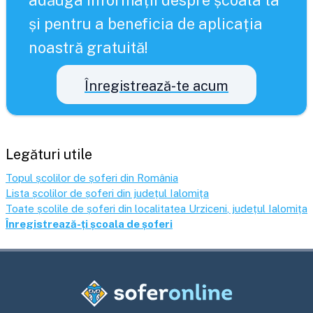
adăuga informații despre școala ta
și pentru a beneficia de aplicația
noastră gratuită!
Înregistrează-te acum
Legături utile
Topul școlilor de șoferi din România
Lista școlilor de șoferi din județul
Ialomița
Toate școlile de șoferi din localitatea
Urziceni
, județul
Ialomița
Înregistrează-ți școala de șoferi