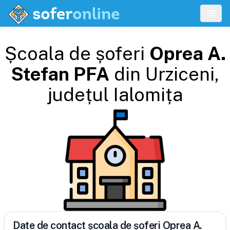
Școala de șoferi
Oprea A.
Stefan PFA
din
Urziceni
,
județul
Ialomița
Date de contact școala de șoferi Oprea A.