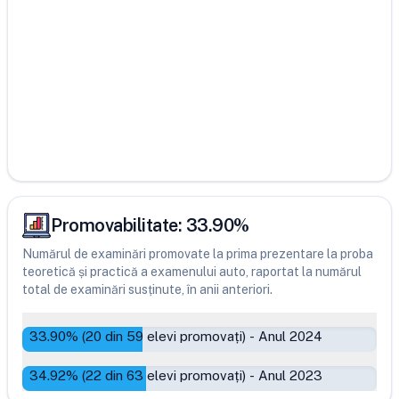
Promovabilitate:
33.90
%
Numărul de examinări promovate la prima prezentare la proba
teoretică și practică a examenului auto, raportat la numărul
total de examinări susținute, în anii anteriori.
33.90
% (
20
din
59
elevi promovați)
-
Anul 2024
34.92
% (
22
din
63
elevi promovați)
-
Anul 2023