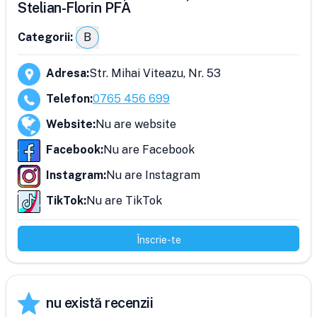
Stelian-Florin PFA
Categorii:
B
Adresa
:
Str. Mihai Viteazu, Nr. 53
Telefon
:
0765 456 699
Website
:
Nu are website
Facebook
:
Nu are Facebook
Instagram
:
Nu are Instagram
TikTok
:
Nu are TikTok
Înscrie-te
nu există recenzii