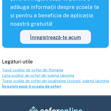
adăuga informații despre școala ta
și pentru a beneficia de aplicația
noastră gratuită!
Înregistrează-te acum
Legături utile
Topul școlilor de șoferi din România
Lista școlilor de șoferi din județul
Ialomița
Toate școlile de șoferi din localitatea
Urziceni
, județul
Ialomița
Înregistrează-ți școala de șoferi