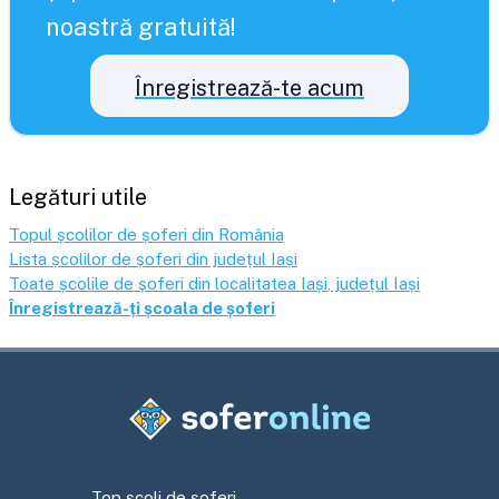
noastră gratuită!
Înregistrează-te acum
Legături utile
Topul școlilor de șoferi din România
Lista școlilor de șoferi din județul
Iași
Toate școlile de șoferi din localitatea
Iași
, județul
Iași
Înregistrează-ți școala de șoferi
Top școli de șoferi