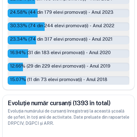
24.58
% (
44
din
179
elevi promovați)
-
Anul 2023
30.33
% (
74
din
244
elevi promovați)
-
Anul 2022
23.34
% (
74
din
317
elevi promovați)
-
Anul 2021
16.94
% (
31
din
183
elevi promovați)
-
Anul 2020
12.66
% (
29
din
229
elevi promovați)
-
Anul 2019
15.07
% (
11
din
73
elevi promovați)
-
Anul 2018
Evoluție număr cursanți (1393 în total)
Evoluția numărului de cursanți înregistrați la această școală
de șoferi, în toți anii de activitate. Date preluate din rapoartele
DRPCIV, DGPCI și ARR.