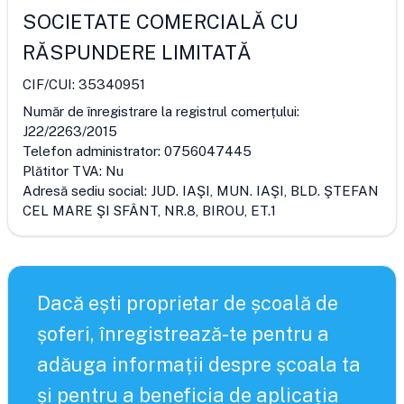
SOCIETATE COMERCIALĂ CU
RĂSPUNDERE LIMITATĂ
CIF/CUI:
35340951
Număr de înregistrare la registrul comerțului:
J22/2263/2015
Telefon administrator:
0756047445
Plătitor TVA:
Nu
Adresă sediu social:
JUD. IAŞI, MUN. IAŞI, BLD. ŞTEFAN
CEL MARE ŞI SFÂNT, NR.8, BIROU, ET.1
Dacă ești proprietar de școală de
șoferi, înregistrează-te pentru a
adăuga informații despre școala ta
și pentru a beneficia de aplicația