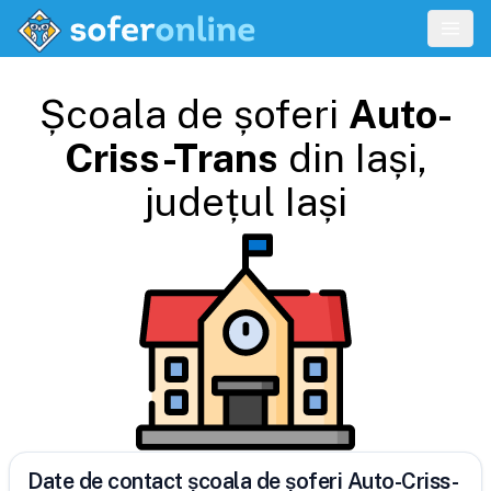
Școala de șoferi
Auto-
Criss-Trans
din
Iași
,
județul
Iași
Date de contact școala de șoferi Auto-Criss-