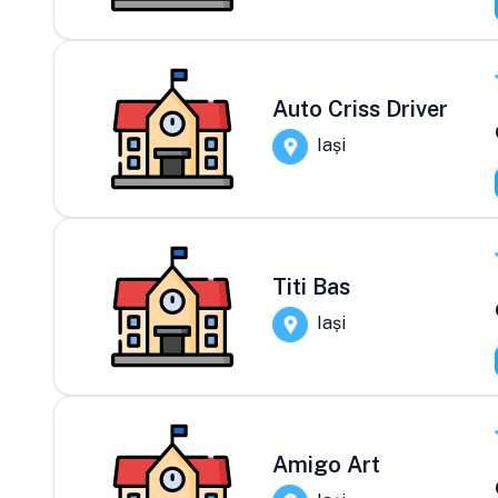
Auto Criss Driver
Iași
Titi Bas
Iași
Amigo Art