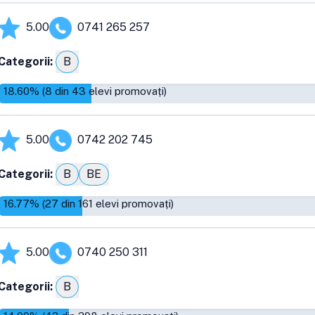
5.00
0741 265 257
Categorii:
B
18.60
% (
8
din
43
elevi promovați)
5.00
0742 202 745
Categorii:
B
BE
16.77
% (
27
din
161
elevi promovați)
5.00
0740 250 311
Categorii:
B