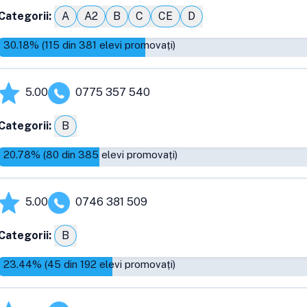
Categorii:
A
A2
B
C
CE
D
30.18
% (
115
din
381
elevi promovați)
5.00
0775 357 540
Categorii:
B
20.78
% (
80
din
385
elevi promovați)
5.00
0746 381 509
Categorii:
B
23.44
% (
45
din
192
elevi promovați)