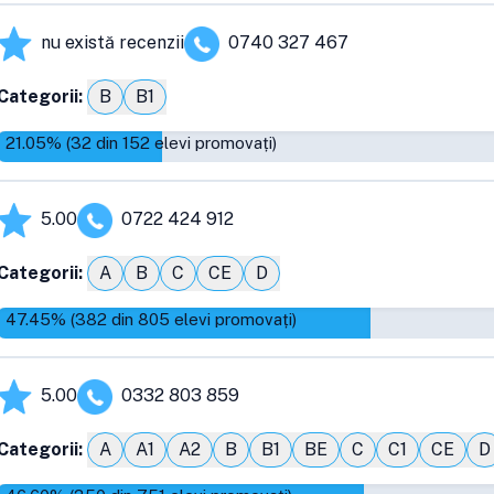
nu există recenzii
0740 327 467
Categorii:
B
B1
21.05
% (
32
din
152
elevi promovați)
5.00
0722 424 912
Categorii:
A
B
C
CE
D
47.45
% (
382
din
805
elevi promovați)
5.00
0332 803 859
Categorii:
A
A1
A2
B
B1
BE
C
C1
CE
D