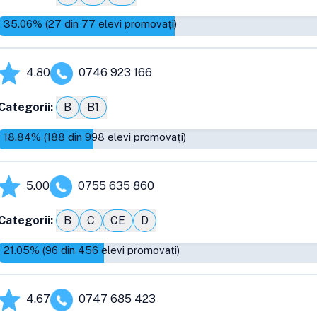
35.06
% (
27
din
77
elevi promovați)
4.80
0746 923 166
Categorii:
B
B1
18.84
% (
188
din
998
elevi promovați)
5.00
0755 635 860
Categorii:
B
C
CE
D
21.05
% (
96
din
456
elevi promovați)
4.67
0747 685 423