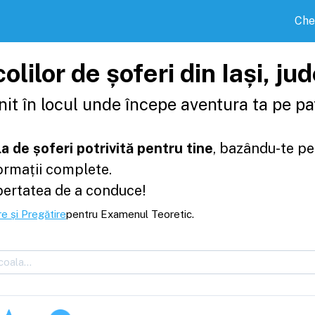
Che
olilor de șoferi din Iași, jud
it în locul unde începe aventura ta pe pat
a de șoferi potrivită pentru tine
, bazându-te pe
formații complete.
bertatea de a conduce!
e și Pregătire
pentru Examenul Teoretic.