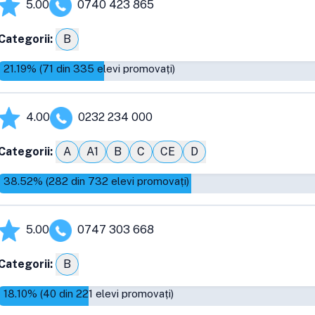
5.00
0740 423 865
Categorii:
B
21.19
% (
71
din
335
elevi promovați)
4.00
0232 234 000
Categorii:
A
A1
B
C
CE
D
38.52
% (
282
din
732
elevi promovați)
5.00
0747 303 668
Categorii:
B
18.10
% (
40
din
221
elevi promovați)