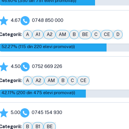
46.60
% (
350
din
751
elevi promovați)
4.67
0748 850 000
Categorii:
A
A1
A2
AM
B
BE
C
CE
D
52.27
% (
115
din
220
elevi promovați)
4.50
0752 669 226
Categorii:
A
A2
AM
B
C
CE
42.11
% (
200
din
475
elevi promovați)
5.00
0745 154 930
Categorii:
B
B1
BE