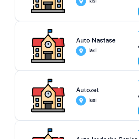
Iași
Auto Nastase
Iași
Autozet
Iași