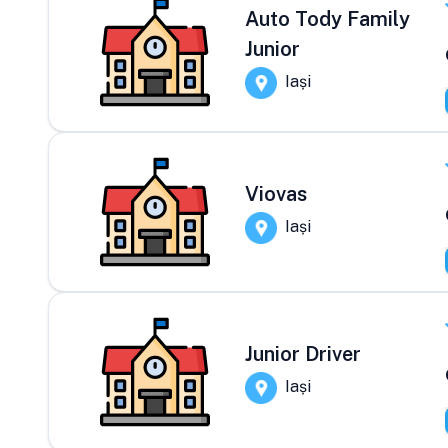
Auto Tody Family
Junior
Iași
Viovas
Iași
Junior Driver
Iași