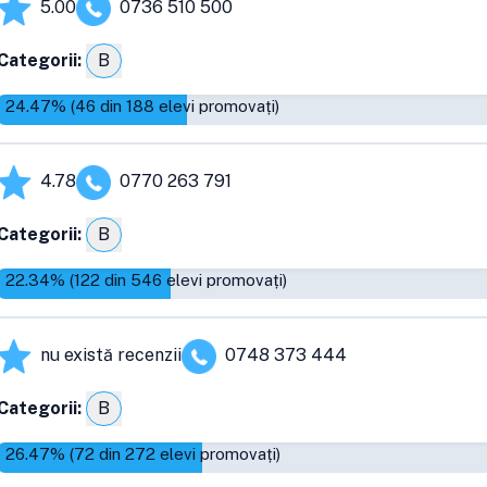
5.00
0736 510 500
Categorii:
B
24.47
% (
46
din
188
elevi promovați)
4.78
0770 263 791
Categorii:
B
22.34
% (
122
din
546
elevi promovați)
nu există recenzii
0748 373 444
Categorii:
B
26.47
% (
72
din
272
elevi promovați)