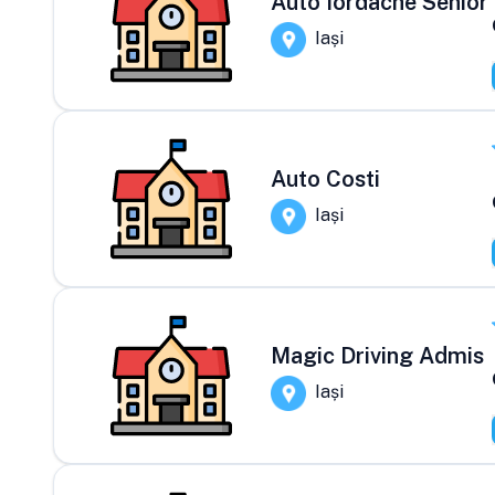
Auto Iordache Senior
Iași
Auto Costi
Iași
Magic Driving Admis
Iași