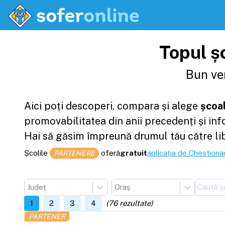
Topul șc
Bun ven
Aici poți descoperi, compara și alege
școal
promovabilitatea din anii precedenți și in
Hai să găsim împreună drumul tău către li
Școlile
oferă
gratuit
aplicația de Chestionar
PARTENERE
Județ
Oraș
1
2
3
4
(
76
rezultate)
PARTENER