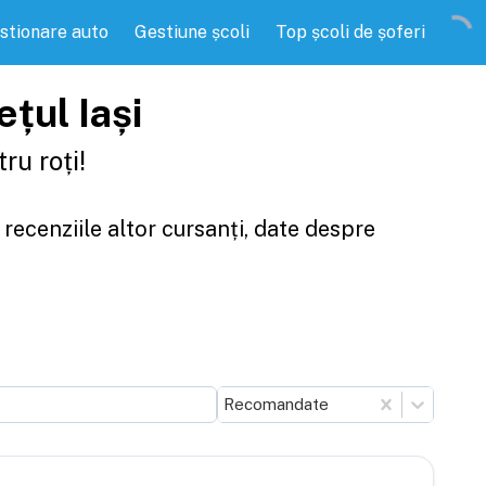
stionare auto
Gestiune școli
Top școli de șoferi
ețul Iași
ru roți!
 recenziile altor cursanți, date despre
Recomandate