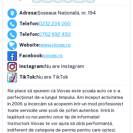
Adresa
:
Șoseaua Națională, nr. 194
Telefon
:
0232 234 000
Telefon
:
0762 692 450
Website
:
www.viovas.ro
Facebook
:
viovas.ro
Instagram
:
Nu are Instagram
TikTok
:
Nu are TikTok
Ne place să spunem că Viovas este școala auto ce s-a 
perfecționat de-a lungul timpului. Am început activitatea 
în 2006 și încercăm să acoperim într-un mod profesionist 
toate serviciile unei școli de șoferi autentice. Intră în 
legătură cu noi pentru orice tip de informație!

Instructorii Viovas te vor ajuta să obții performanță, 
indiferent de categoria de permis pentru care optezi.