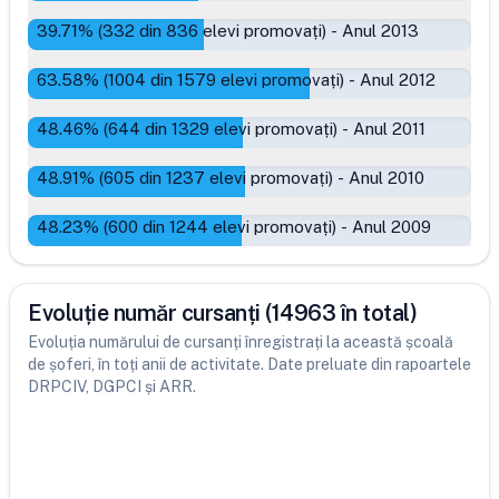
39.71
% (
332
din
836
elevi promovați)
-
Anul 2013
63.58
% (
1004
din
1579
elevi promovați)
-
Anul 2012
48.46
% (
644
din
1329
elevi promovați)
-
Anul 2011
48.91
% (
605
din
1237
elevi promovați)
-
Anul 2010
48.23
% (
600
din
1244
elevi promovați)
-
Anul 2009
Evoluție număr cursanți (14963 în total)
Evoluția numărului de cursanți înregistrați la această școală
de șoferi, în toți anii de activitate. Date preluate din rapoartele
DRPCIV, DGPCI și ARR.