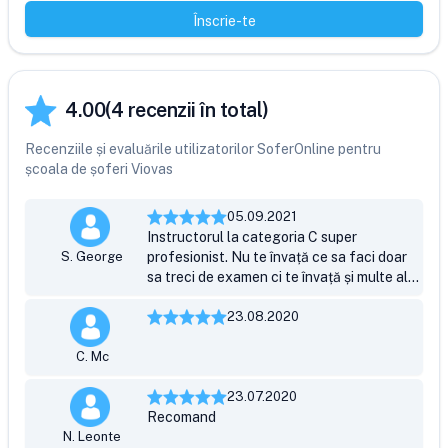
Înscrie-te
4.00
(
4
recenzii în total)
Recenziile și evaluările utilizatorilor SoferOnline pentru
școala de șoferi Viovas
05.09.2021
Instructorul la categoria C super
S. George
profesionist. Nu te învață ce sa faci doar
sa treci de examen ci te învață și multe alte
chestii care îți prind bine și pe viitor.
23.08.2020
C. Mc
23.07.2020
Recomand
N. Leonte