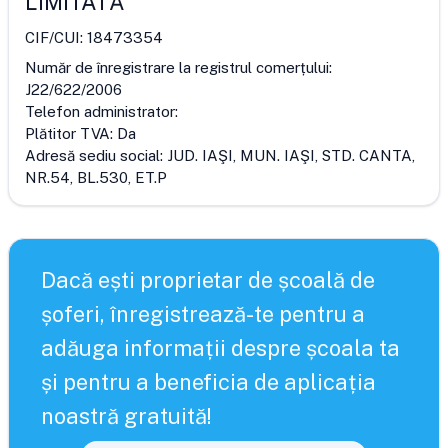
LIMITATĂ
CIF/CUI:
18473354
Număr de înregistrare la registrul comerțului:
J22/622/2006
Telefon administrator:
Plătitor TVA:
Da
Adresă sediu social:
JUD. IAŞI, MUN. IAŞI, STD. CANTA,
NR.54, BL.530, ET.P
Dacă ești proprietar de școală de
șoferi, înregistrează-te pentru a
adăuga informații despre școala ta
și pentru a beneficia de aplicația
noastră gratuită!