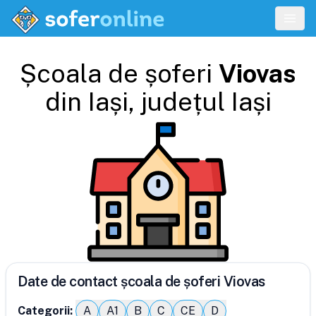
Școala de șoferi
Viovas
din
Iași
, județul
Iași
Date de contact școala de șoferi Viovas
Categorii:
A
A1
B
C
CE
D