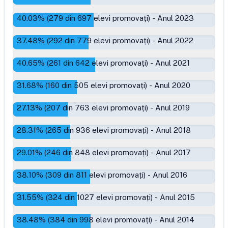
40.03
% (
279
din
697
elevi promovați)
-
Anul 2023
37.48
% (
292
din
779
elevi promovați)
-
Anul 2022
40.65
% (
261
din
642
elevi promovați)
-
Anul 2021
31.68
% (
160
din
505
elevi promovați)
-
Anul 2020
27.13
% (
207
din
763
elevi promovați)
-
Anul 2019
28.31
% (
265
din
936
elevi promovați)
-
Anul 2018
29.01
% (
246
din
848
elevi promovați)
-
Anul 2017
38.10
% (
309
din
811
elevi promovați)
-
Anul 2016
31.55
% (
324
din
1027
elevi promovați)
-
Anul 2015
38.48
% (
384
din
998
elevi promovați)
-
Anul 2014