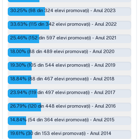
30.25
% (
98
din
324
elevi promovați)
-
Anul 2023
33.63
% (
115
din
342
elevi promovați)
-
Anul 2022
25.46
% (
152
din
597
elevi promovați)
-
Anul 2021
18.00
% (
88
din
489
elevi promovați)
-
Anul 2020
19.30
% (
105
din
544
elevi promovați)
-
Anul 2019
18.84
% (
88
din
467
elevi promovați)
-
Anul 2018
23.94
% (
119
din
497
elevi promovați)
-
Anul 2017
26.79
% (
120
din
448
elevi promovați)
-
Anul 2016
14.84
% (
54
din
364
elevi promovați)
-
Anul 2015
19.61
% (
30
din
153
elevi promovați)
-
Anul 2014