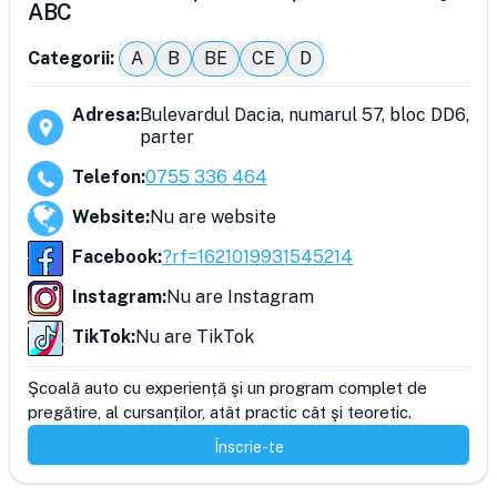
ABC
Categorii:
A
B
BE
CE
D
Adresa
:
Bulevardul Dacia, numarul 57, bloc DD6,
parter
Telefon
:
0755 336 464
Website
:
Nu are website
Facebook
:
?rf=1621019931545214
Instagram
:
Nu are Instagram
TikTok
:
Nu are TikTok
Şcoală auto cu experiență şi un program complet de 
pregătire, al cursanților, atât practic cât şi teoretic.
Înscrie-te