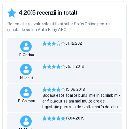
4.20
(
5
recenzii în total)
Recenziile și evaluările utilizatorilor SoferOnline pentru
școala de șoferi Auto Fany ABC
01.12.2021
F. Corina
05.11.2019
N. Ionut
13.08.2019
Școala este foarte bună, mie in schimb mi-
P. Ghimpu
ar fi plăcut să am mai multe ore de
legislație pentru a dezvolta mai în detaliu
capitolele.
17.04.2019