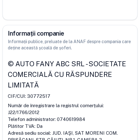
Informații companie
Informații publice, preluate de la ANAF despre compania care
deține această școală de șoferi.
©
AUTO FANY ABC SRL
-
SOCIETATE
COMERCIALĂ CU RĂSPUNDERE
LIMITATĂ
CIF/CUI:
30772517
Număr de înregistrare la registrul comerțului:
J22/1766/2012
Telefon administrator:
0740619984
Plătitor TVA:
Da
Adresă sediu social:
JUD. IAŞI, SAT MORENI COM.
PRISĂCANI, STR. CĂIUŢI, NR.1, CAMERA 2