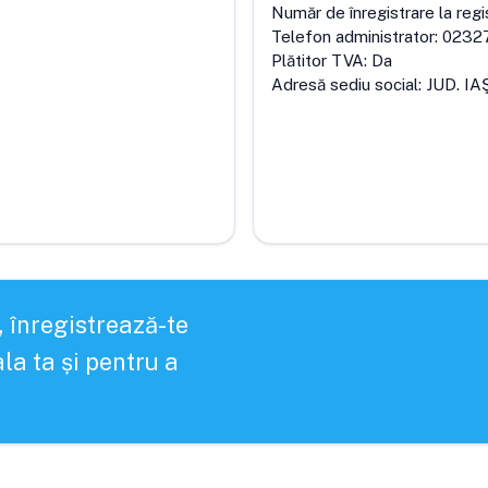
Număr de înregistrare la regi
Telefon administrator:
0232
Plătitor TVA:
Da
Adresă sediu social:
JUD. IA
, înregistrează-te
la ta și pentru a