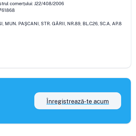
strul comerțului:
J22/408/2006
761868
ŞI, MUN. PAŞCANI, STR. GĂRII, NR.89, BL.C26, SC.A, AP.8
Înregistrează-te acum