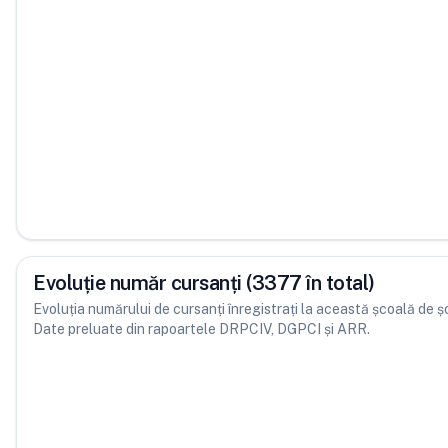
Evoluție număr cursanți (3377 în total)
Evoluția numărului de cursanți înregistrați la această școală de șofe
Date preluate din rapoartele DRPCIV, DGPCI și ARR.