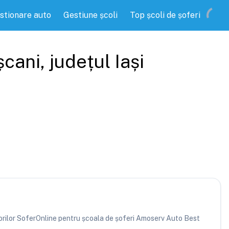
stionare auto
Gestiune școli
Top școli de șoferi
șcani
, județul
Iași
atorilor SoferOnline pentru școala de șoferi Amoserv Auto Best