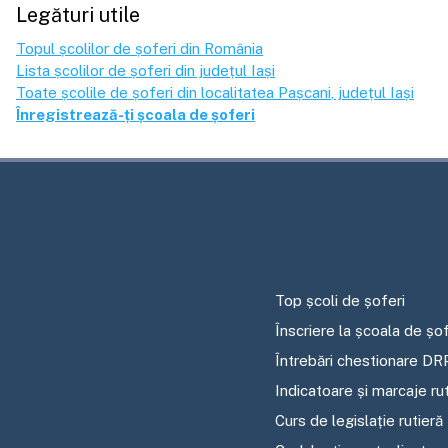
Legături utile
Topul școlilor de șoferi din România
Lista școlilor de șoferi din județul
Iași
Toate școlile de șoferi din localitatea
Pașcani
, județul
Iași
Înregistrează-ți școala de șoferi
Top școli de șoferi
Înscriere la școala de șof
Întrebări chestionare DR
Indicatoare și marcaje ru
Curs de legislație rutieră