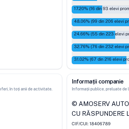
17.20
% (
16
din
93
elevi prom
48.06
% (
99
din
206
elevi p
24.66
% (
55
din
223
elevi p
32.76
% (
76
din
232
elevi p
31.02
% (
67
din
216
elevi pr
Informații companie
ri, în toți anii de activitate.
Informații publice, preluate d
©
AMOSERV AUTO B
CU RĂSPUNDERE L
CIF/CUI:
18406789