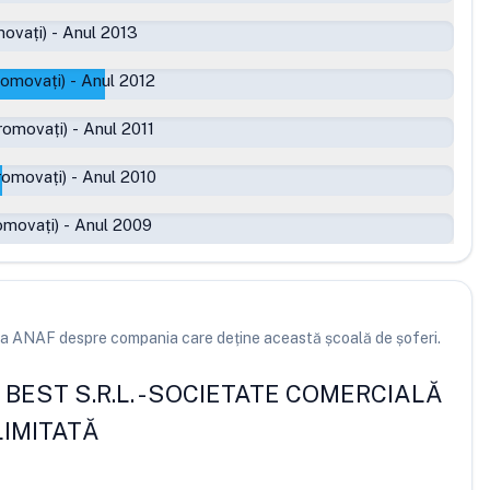
ovați)
-
Anul 2013
romovați)
-
Anul 2012
romovați)
-
Anul 2011
romovați)
-
Anul 2010
omovați)
-
Anul 2009
e la ANAF despre compania care deține această școală de șoferi.
EST S.R.L.
-
SOCIETATE COMERCIALĂ
IMITATĂ