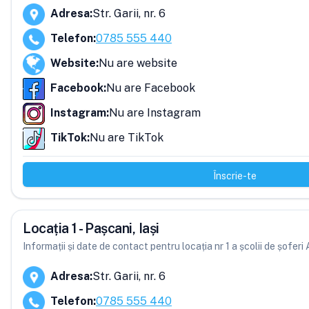
Adresa
:
Str. Garii, nr. 6
Telefon
:
0785 555 440
Website
:
Nu are website
Facebook
:
Nu are Facebook
Instagram
:
Nu are Instagram
TikTok
:
Nu are TikTok
Înscrie-te
Locația 1 - Pașcani, Iași
Informații și date de contact pentru locația nr 1 a școlii de șofe
Adresa
:
Str. Garii, nr. 6
Telefon
:
0785 555 440