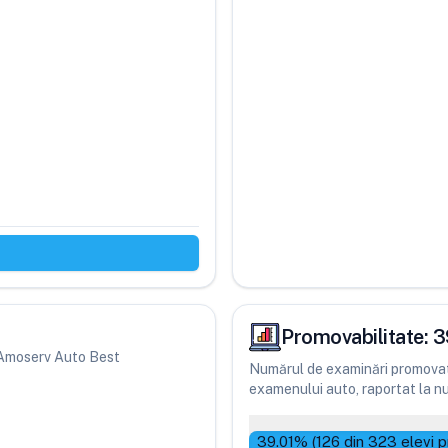
Promovabilitate:
3
ri Amoserv Auto Best
Numărul de examinări promovate
examenului auto, raportat la num
39.01
% (
126
din
323
elevi p