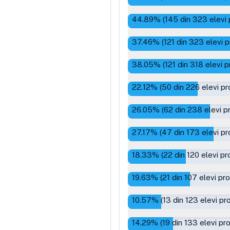
44.89
% (
145
din
323
elevi 
37.46
% (
121
din
323
elevi p
38.05
% (
121
din
318
elevi p
22.12
% (
50
din
226
elevi pr
26.05
% (
62
din
238
elevi p
27.17
% (
47
din
173
elevi pr
18.33
% (
22
din
120
elevi pr
19.63
% (
21
din
107
elevi pr
10.57
% (
13
din
123
elevi pr
14.29
% (
19
din
133
elevi pr