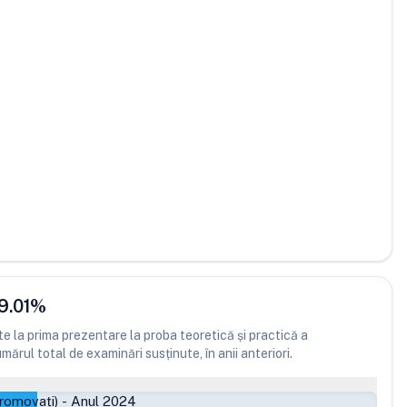
9.01
%
 la prima prezentare la proba teoretică și practică a
ărul total de examinări susținute, în anii anteriori.
romovați)
-
Anul 2024