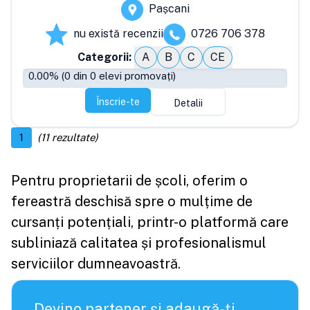
Pașcani
nu există recenzii
0726 706 378
Categorii:
A
B
C
CE
0.00
% (
0
din
0
elevi promovați)
Înscrie-te
Detalii
1
(
11
rezultate)
Pentru proprietarii de școli, oferim o
fereastră deschisă spre o mulțime de
cursanți potențiali, printr-o platformă care
subliniază calitatea și profesionalismul
serviciilor dumneavoastră.
Devino partener și adaugă-ți