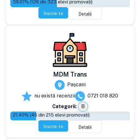
39.01
% (
126
din
323
elevi promovați)
Înscrie-te
Detalii
MDM Trans
Pașcani
nu există recenzii
0721 018 820
Categorii:
B
21.40
% (
46
din
215
elevi promovați)
Înscrie-te
Detalii