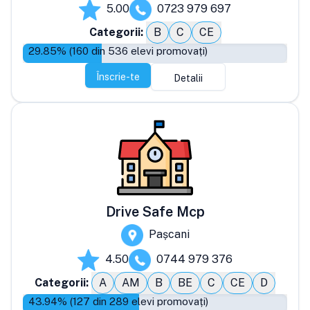
5.00
0723 979 697
Categorii:
B
C
CE
29.85
% (
160
din
536
elevi promovați)
Înscrie-te
Detalii
Drive Safe Mcp
Pașcani
4.50
0744 979 376
Categorii:
A
AM
B
BE
C
CE
D
43.94
% (
127
din
289
elevi promovați)