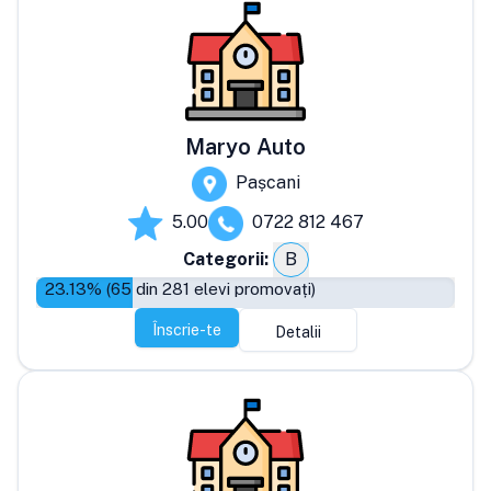
Maryo Auto
Pașcani
5.00
0722 812 467
Categorii:
B
23.13
% (
65
din
281
elevi promovați)
Înscrie-te
Detalii