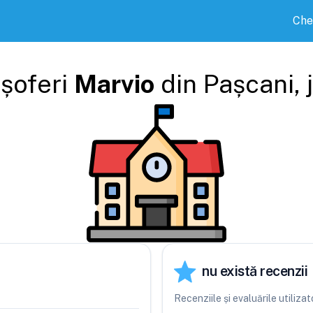
Che
 șoferi
Marvio
din
Pașcani
,
nu există recenzii
Recenziile și evaluările utiliza