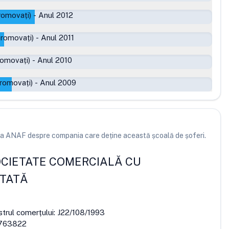
romovați)
-
Anul 2012
promovați)
-
Anul 2011
romovați)
-
Anul 2010
romovați)
-
Anul 2009
e la ANAF despre compania care deține această școală de șoferi.
CIETATE COMERCIALĂ CU
ITATĂ
strul comerțului:
J22/108/1993
763822