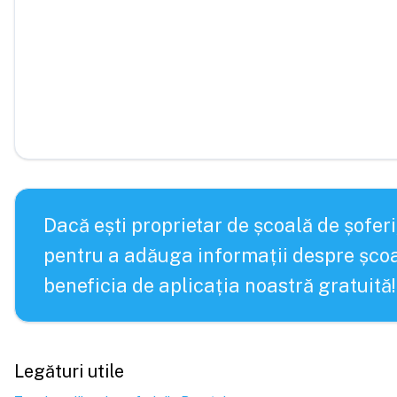
Dacă ești proprietar de școală de șoferi
pentru a adăuga informații despre școa
beneficia de aplicația noastră gratuită!
Legături utile