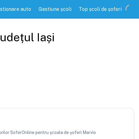
stionare auto
Gestiune școli
Top școli de șoferi
 județul
Iași
torilor SoferOnline pentru școala de șoferi Marvio