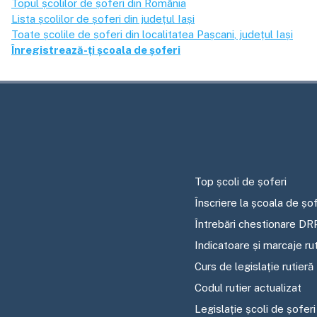
Topul școlilor de șoferi din România
Lista școlilor de șoferi din județul
Iași
Toate școlile de șoferi din localitatea
Pașcani
, județul
Iași
Înregistrează-ți școala de șoferi
Top școli de șoferi
Înscriere la școala de șof
Întrebări chestionare DR
Indicatoare și marcaje ru
Curs de legislație rutieră
Codul rutier actualizat
Legislație școli de șoferi