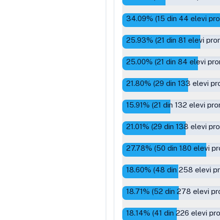
34.09
% (
15
din
44
elevi pr
25.93
% (
21
din
81
elevi pro
25.00
% (
21
din
84
elevi pro
21.80
% (
29
din
133
elevi pr
15.91
% (
21
din
132
elevi pro
21.01
% (
29
din
138
elevi pr
27.78
% (
50
din
180
elevi pr
18.60
% (
48
din
258
elevi p
18.71
% (
52
din
278
elevi pr
18.14
% (
41
din
226
elevi pr