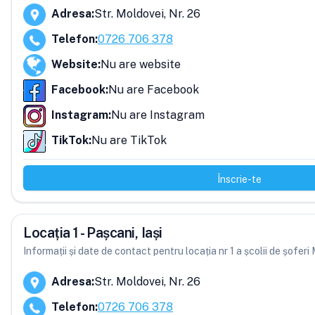
Adresa
:
Str. Moldovei, Nr. 26
Telefon
:
0726 706 378
Website
:
Nu are website
Facebook
:
Nu are Facebook
Instagram
:
Nu are Instagram
TikTok
:
Nu are TikTok
Înscrie-te
Locația 1 - Pașcani, Iași
Informații și date de contact pentru locația nr 1 a școlii de șoferi
Adresa
:
Str. Moldovei, Nr. 26
Telefon
:
0726 706 378