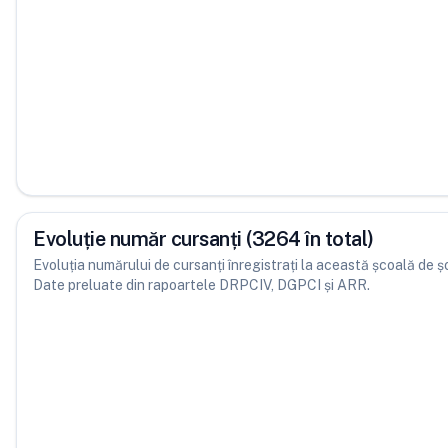
Evoluție număr cursanți (3264 în total)
Evoluția numărului de cursanți înregistrați la această școală de șofe
Date preluate din rapoartele DRPCIV, DGPCI și ARR.