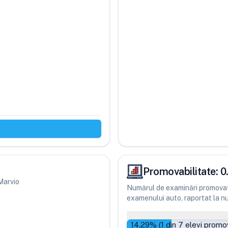
Promovabilitate:
0
 Marvio
Numărul de examinări promovate
examenului auto, raportat la num
14.29
% (
1
din
7
elevi promov