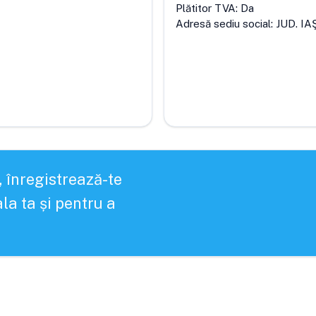
Plătitor TVA:
Da
Adresă sediu social:
JUD. IA
, înregistrează-te
la ta și pentru a