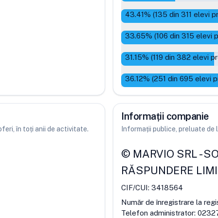
43.41
% (
135
din
311
elevi p
33.65
% (
106
din
315
elevi 
31.15
% (
119
din
382
elevi p
36.12
% (
251
din
695
elevi p
Informații companie
ri, în toți anii de activitate.
Informații publice, preluate d
©
MARVIO SRL
-
SO
RĂSPUNDERE LIM
CIF/CUI:
3418564
Număr de înregistrare la regi
Telefon administrator:
0232