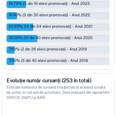
18.75
% (
3
din
16
elevi promovați)
-
Anul 2023
10.00
% (
3
din
30
elevi promovați)
-
Anul 2022
25.93
% (
14
din
54
elevi promovați)
-
Anul 2021
30.00
% (
12
din
40
elevi promovați)
-
Anul 2020
7.69
% (
2
din
26
elevi promovați)
-
Anul 2019
7.50
% (
3
din
40
elevi promovați)
-
Anul 2018
Evoluție număr cursanți (253 în total)
Evoluția numărului de cursanți înregistrați la această școală
de șoferi, în toți anii de activitate. Date preluate din rapoartele
DRPCIV, DGPCI și ARR.