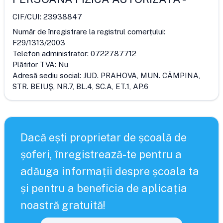
CIF/CUI:
23938847
Număr de înregistrare la registrul comerțului:
F29/1313/2003
Telefon administrator:
0722787712
Plătitor TVA:
Nu
Adresă sediu social:
JUD. PRAHOVA, MUN. CÂMPINA,
STR. BEIUŞ, NR.7, BL.4, SC.A, ET.1, AP.6
Dacă ești proprietar de școală de
șoferi, înregistrează-te pentru a
adăuga informații despre școala ta
și pentru a beneficia de aplicația
noastră gratuită!