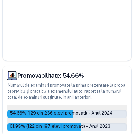
Promovabilitate:
54.66
%
Numărul de examinări promovate la prima prezentare la proba
teoretică și practică a examenului auto, raportat la numărul
total de examinări susținute, în anii anteriori.
54.66
% (
129
din
236
elevi promovați)
-
Anul 2024
61.93
% (
122
din
197
elevi promovați)
-
Anul 2023