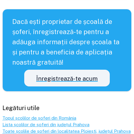
Dacă ești proprietar de școală de
șoferi, înregistrează-te pentru a
adăuga informații despre școala ta
și pentru a beneficia de aplicația
noastră gratuită!
Înregistrează-te acum
Legături utile
Topul școlilor de șoferi din România
Lista școlilor de șoferi din județul
Prahova
Toate școlile de șoferi din localitatea
Ploiești
, județul
Prahova