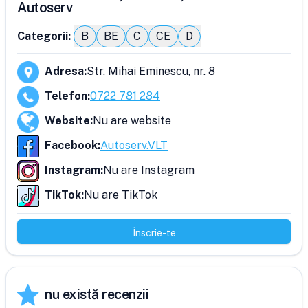
Autoserv
Categorii:
B
BE
C
CE
D
Adresa
:
Str. Mihai Eminescu, nr. 8
Telefon
:
0722 781 284
Website
:
Nu are website
Facebook
:
Autoserv.VLT
Instagram
:
Nu are Instagram
TikTok
:
Nu are TikTok
Înscrie-te
nu există recenzii