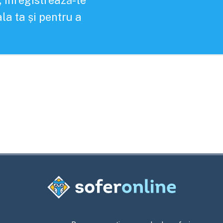
, înregistrează-te
la ta și pentru a