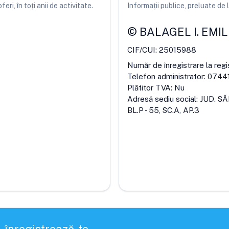
ri, în toți anii de activitate.
Informații publice, preluate d
©
BALAGEL I. EMI
CIF/CUI:
25015988
Număr de înregistrare la regi
Telefon administrator:
0744
Plătitor TVA:
Nu
Adresă sediu social:
JUD. S
BL.P - 55, SC.A, AP.3