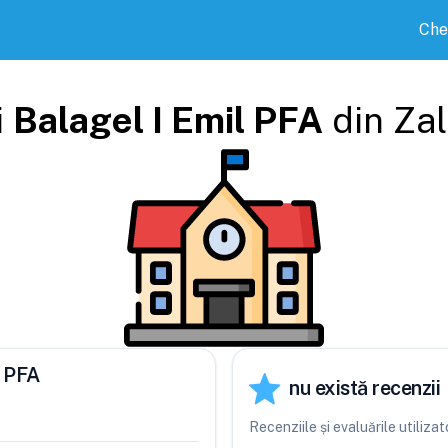
Che
i
Balagel I Emil PFA
din
Za
l PFA
nu există recenzii
Recenziile și evaluările utiliza