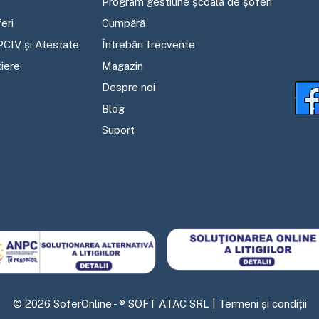
Program gestiune școala de șoferi
eri
Cumpără
PCIV și Atestate
Întrebări frecvente
tiere
Magazin
Despre noi
Blog
Suport
©
2026
SoferOnline - ® SOFT ATAC SRL |
Termeni și condiții