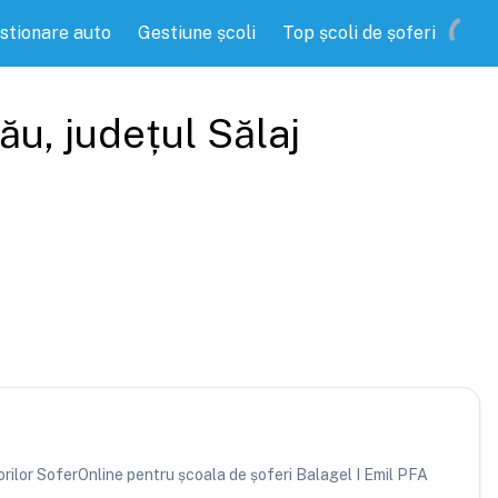
stionare auto
Gestiune școli
Top școli de șoferi
lău
, județul
Sălaj
torilor SoferOnline pentru școala de șoferi Balagel I Emil PFA