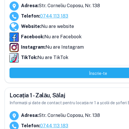
Adresa
:
Str. Corneliu Coposu, Nr. 138
Telefon
:
0744 113 183
Website
:
Nu are website
Facebook
:
Nu are Facebook
Instagram
:
Nu are Instagram
TikTok
:
Nu are TikTok
Înscrie-te
Locația 1 - Zalău, Sălaj
Informații și date de contact pentru locația nr 1 a școlii de șoferi
Adresa
:
Str. Corneliu Coposu, Nr. 138
Telefon
:
0744 113 183