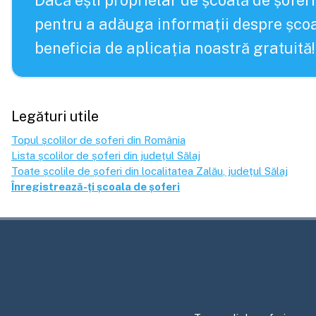
Dacă ești proprietar de școală de șoferi
pentru a adăuga informații despre școa
beneficia de aplicația noastră gratuită!
Legături utile
Topul școlilor de șoferi din România
Lista școlilor de șoferi din județul
Sălaj
Toate școlile de șoferi din localitatea
Zalău
, județul
Sălaj
Înregistrează-ți școala de șoferi