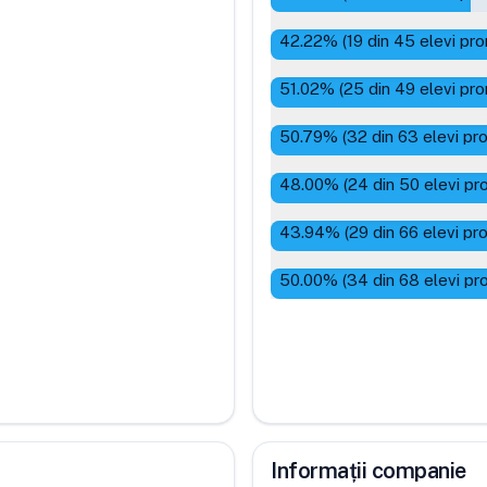
42.22
% (
19
din
45
elevi pro
51.02
% (
25
din
49
elevi pro
50.79
% (
32
din
63
elevi pr
48.00
% (
24
din
50
elevi pr
43.94
% (
29
din
66
elevi pr
50.00
% (
34
din
68
elevi pr
Informații companie