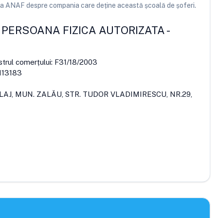
e la ANAF despre compania care deține această școală de șoferi.
L PERSOANA FIZICA AUTORIZATA
-
strul comerțului:
F31/18/2003
113183
ĂLAJ, MUN. ZALĂU, STR. TUDOR VLADIMIRESCU, NR.29,