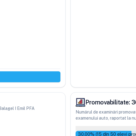
Promovabilitate:
3
 Balagel I Emil PFA
Numărul de examinări promovate
examenului auto, raportat la num
30.00
% (
15
din
50
elevi pro