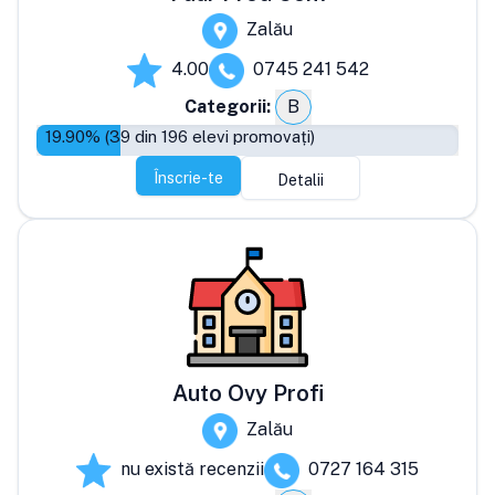
Zalău
4.00
0745 241 542
Categorii:
B
19.90
% (
39
din
196
elevi promovați)
Înscrie-te
Detalii
Auto Ovy Profi
Zalău
nu există recenzii
0727 164 315