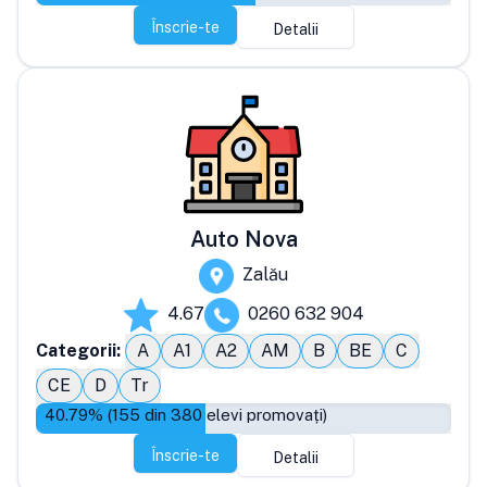
Înscrie-te
Detalii
Auto Nova
Zalău
4.67
0260 632 904
Categorii:
A
A1
A2
AM
B
BE
C
CE
D
Tr
40.79
% (
155
din
380
elevi promovați)
Înscrie-te
Detalii