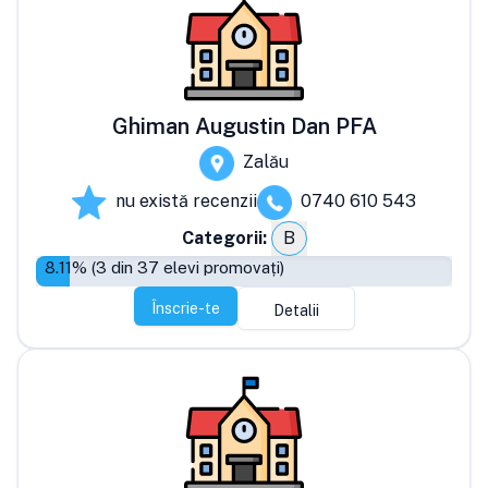
Ghiman Augustin Dan PFA
Zalău
nu există recenzii
0740 610 543
Categorii:
B
8.11
% (
3
din
37
elevi promovați)
Înscrie-te
Detalii