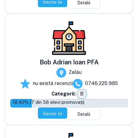
Înscrie-te
Detalii
Bob Adrian Ioan PFA
Zalău
nu există recenzii
0746 225 985
Categorii:
B
18.42
% (
7
din
38
elevi promovați)
Înscrie-te
Detalii