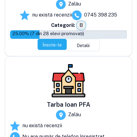
Zalău
nu există recenzii
0745 398 235
Categorii:
B
25.00
% (
7
din
28
elevi promovați)
Înscrie-te
Detalii
Tarba Ioan PFA
Zalău
nu există recenzii
Nu are număr de telefon înregistrat