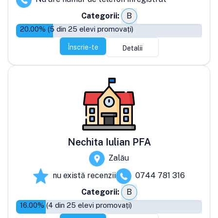
Categorii:
B
20.00
% (
5
din
25
elevi promovați)
Înscrie-te
Detalii
Nechita Iulian PFA
Zalău
nu există recenzii
0744 781 316
Categorii:
B
16.00
% (
4
din
25
elevi promovați)