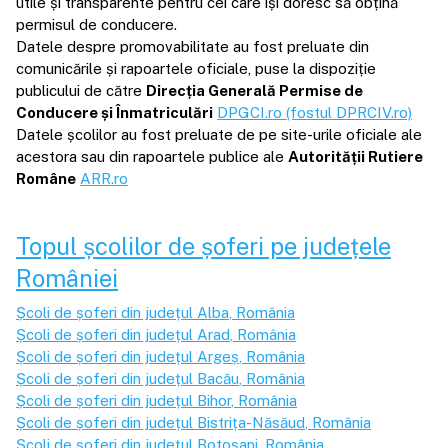
utile și transparente pentru cei care își doresc să obțină
permisul de conducere.
Datele despre promovabilitate au fost preluate din
comunicările și rapoartele oficiale, puse la dispoziție
publicului de către
Direcția Generală Permise de
Conducere și Înmatriculări
DPGCI.ro (fostul DPRCIV.ro)
Datele școlilor au fost preluate de pe site-urile oficiale ale
acestora sau din rapoartele publice ale
Autorității Rutiere
Române
ARR.ro
Topul școlilor de șoferi pe județele
României
Școli de șoferi din județul
Alba
, România
Școli de șoferi din județul
Arad
, România
Școli de șoferi din județul
Argeș
, România
Școli de șoferi din județul
Bacău
, România
Școli de șoferi din județul
Bihor
, România
Școli de șoferi din județul
Bistrița-Năsăud
, România
Școli de șoferi din județul
Botoșani
, România