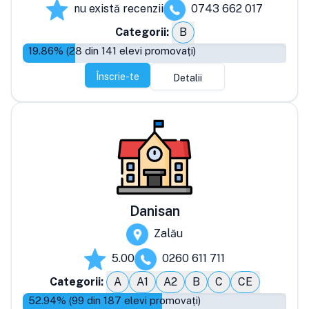
nu există recenzii
0743 662 017
Categorii:
B
19.86
% (
28
din
141
elevi promovați)
Înscrie-te
Detalii
Danisan
Zalău
5.00
0260 611 711
Categorii:
A
A1
A2
B
C
CE
52.94
% (
99
din
187
elevi promovați)