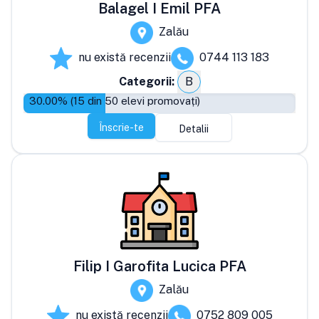
Balagel I Emil PFA
Zalău
nu există recenzii
0744 113 183
Categorii:
B
30.00
% (
15
din
50
elevi promovați)
Înscrie-te
Detalii
Filip I Garofita Lucica PFA
Zalău
nu există recenzii
0752 809 005