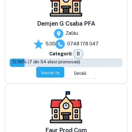
Demjen G Csaba PFA
Zalău
5.00
0748 178 047
Categorii:
B
12.96
% (
7
din
54
elevi promovați)
Înscrie-te
Detalii
Faur Prod Com