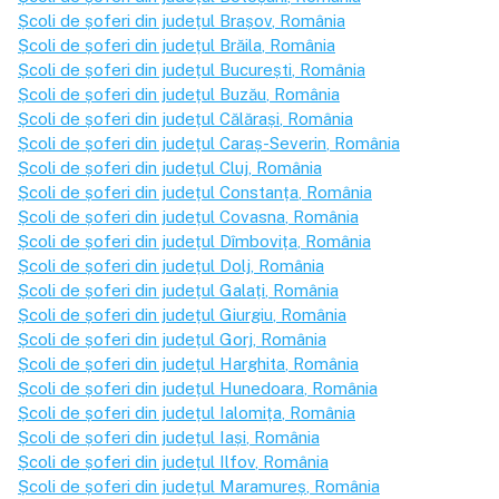
Școli de șoferi din județul
Brașov
, România
Școli de șoferi din județul
Brăila
, România
Școli de șoferi din județul
București
, România
Școli de șoferi din județul
Buzău
, România
Școli de șoferi din județul
Călărași
, România
Școli de șoferi din județul
Caraș-Severin
, România
Școli de șoferi din județul
Cluj
, România
Școli de șoferi din județul
Constanța
, România
Școli de șoferi din județul
Covasna
, România
Școli de șoferi din județul
Dîmbovița
, România
Școli de șoferi din județul
Dolj
, România
Școli de șoferi din județul
Galați
, România
Școli de șoferi din județul
Giurgiu
, România
Școli de șoferi din județul
Gorj
, România
Școli de șoferi din județul
Harghita
, România
Școli de șoferi din județul
Hunedoara
, România
Școli de șoferi din județul
Ialomița
, România
Școli de șoferi din județul
Iași
, România
Școli de șoferi din județul
Ilfov
, România
Școli de șoferi din județul
Maramureș
, România