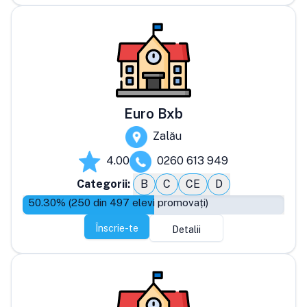
Euro Bxb
Zalău
4.00
0260 613 949
Categorii:
B
C
CE
D
50.30
% (
250
din
497
elevi promovați)
Înscrie-te
Detalii