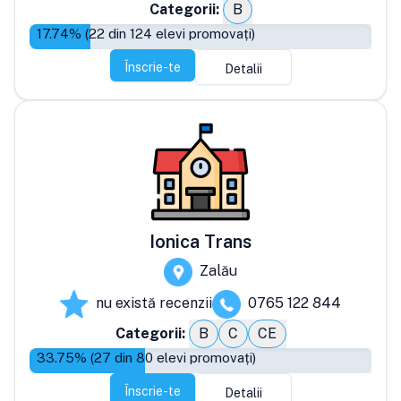
Categorii:
B
17.74
% (
22
din
124
elevi promovați)
Înscrie-te
Detalii
Ionica Trans
Zalău
nu există recenzii
0765 122 844
Categorii:
B
C
CE
33.75
% (
27
din
80
elevi promovați)
Înscrie-te
Detalii