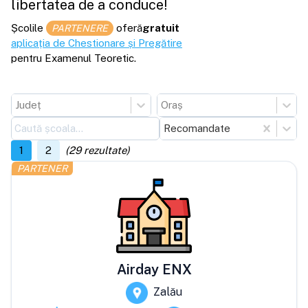
libertatea de a conduce!
Școlile
oferă
gratuit
PARTENERE
aplicația de Chestionare și Pregătire
pentru Examenul Teoretic.
Județ
Oraș
Recomandate
1
2
(
29
rezultate)
PARTENER
Airday ENX
Zalău