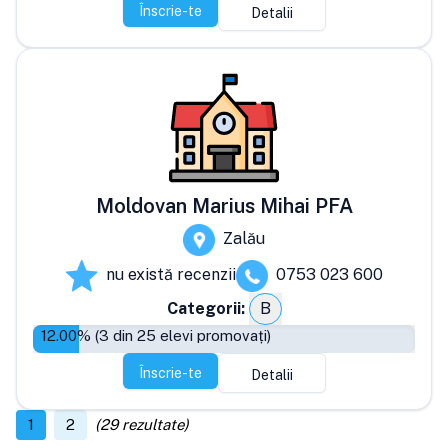
Înscrie-te
Detalii
Moldovan Marius Mihai PFA
Zalău
nu există recenzii
0753 023 600
Categorii:
B
12.00
% (
3
din
25
elevi promovați)
Înscrie-te
Detalii
1
2
(
29
rezultate)