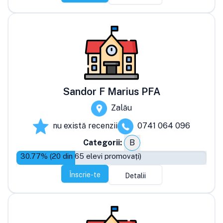
Sandor F Marius PFA
Zalău
nu există recenzii
0741 064 096
Categorii:
B
30.77
% (
20
din
65
elevi promovați)
Înscrie-te
Detalii