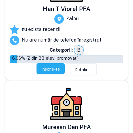
Han T Viorel PFA
Zalău
nu există recenzii
Nu are număr de telefon înregistrat
Categorii:
B
6.06
% (
2
din
33
elevi promovați)
Înscrie-te
Detalii
Muresan Dan PFA