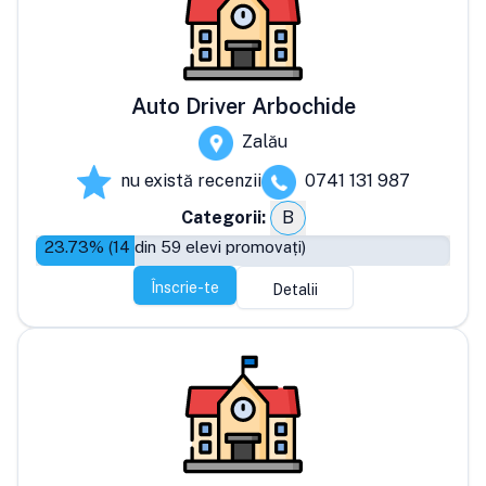
Auto Driver Arbochide
Zalău
nu există recenzii
0741 131 987
Categorii:
B
23.73
% (
14
din
59
elevi promovați)
Înscrie-te
Detalii