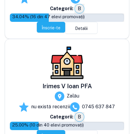
Categorii:
B
34.04
% (
16
din
47
elevi promovați)
Înscrie-te
Detalii
Irimes V Ioan PFA
Zalău
nu există recenzii
0745 637 847
Categorii:
B
25.00
% (
10
din
40
elevi promovați)