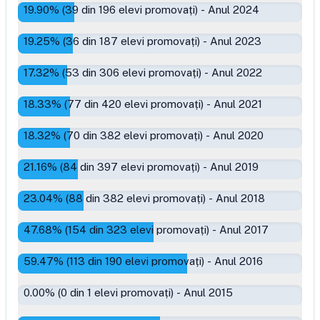
19.90
% (
39
din
196
elevi promovați)
-
Anul 2024
19.25
% (
36
din
187
elevi promovați)
-
Anul 2023
17.32
% (
53
din
306
elevi promovați)
-
Anul 2022
18.33
% (
77
din
420
elevi promovați)
-
Anul 2021
18.32
% (
70
din
382
elevi promovați)
-
Anul 2020
21.16
% (
84
din
397
elevi promovați)
-
Anul 2019
23.04
% (
88
din
382
elevi promovați)
-
Anul 2018
47.68
% (
154
din
323
elevi promovați)
-
Anul 2017
59.47
% (
113
din
190
elevi promovați)
-
Anul 2016
0.00
% (
0
din
1
elevi promovați)
-
Anul 2015