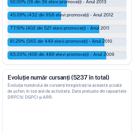
50.00
% (
18
din
36
elevi promovați)
-
Anul 2013
45.09
% (
432
din
958
elevi promovați)
-
Anul 2012
77.16
% (
402
din
521
elevi promovați)
-
Anul 2011
81.29
% (
365
din
449
elevi promovați)
-
Anul 2010
83.03
% (
406
din
489
elevi promovați)
-
Anul 2009
Evoluție număr cursanți (5237 în total)
Evoluția numărului de cursanți înregistrați la această școală
de șoferi, în toți anii de activitate. Date preluate din rapoartele
DRPCIV, DGPCI și ARR.