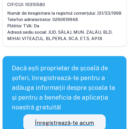
CIF/CUI:
10310580
Număr de înregistrare la registrul comerțului:
J31/33/1998
Telefon administrator:
0260619948
Plătitor TVA:
Da
Adresă sediu social:
JUD. SĂLAJ, MUN. ZALĂU, BLD.
MIHAI VITEAZUL, BL.PERLA, SC.A, ET.5, AP.18
Dacă ești proprietar de școală de
șoferi, înregistrează-te pentru a
adăuga informații despre școala ta
și pentru a beneficia de aplicația
noastră gratuită!
Înregistrează-te acum