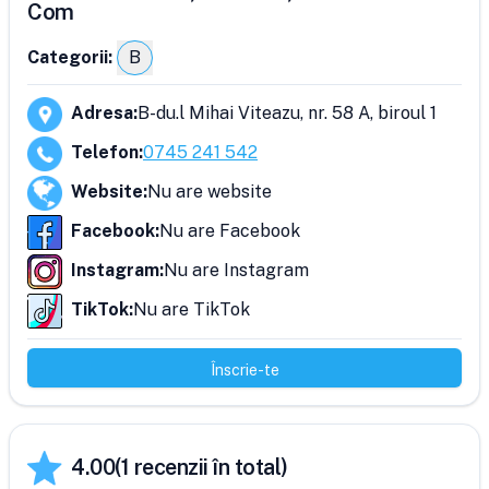
Com
Categorii:
B
Adresa
:
B-du.l Mihai Viteazu, nr. 58 A, biroul 1
Telefon
:
0745 241 542
Website
:
Nu are website
Facebook
:
Nu are Facebook
Instagram
:
Nu are Instagram
TikTok
:
Nu are TikTok
Înscrie-te
4.00
(
1
recenzii în total)