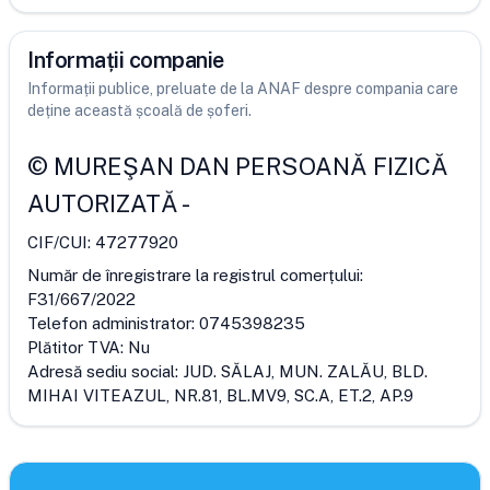
Informații companie
Informații publice, preluate de la ANAF despre compania care
deține această școală de șoferi.
©
MUREŞAN DAN PERSOANĂ FIZICĂ
AUTORIZATĂ
-
CIF/CUI:
47277920
Număr de înregistrare la registrul comerțului:
F31/667/2022
Telefon administrator:
0745398235
Plătitor TVA:
Nu
Adresă sediu social:
JUD. SĂLAJ, MUN. ZALĂU, BLD.
MIHAI VITEAZUL, NR.81, BL.MV9, SC.A, ET.2, AP.9