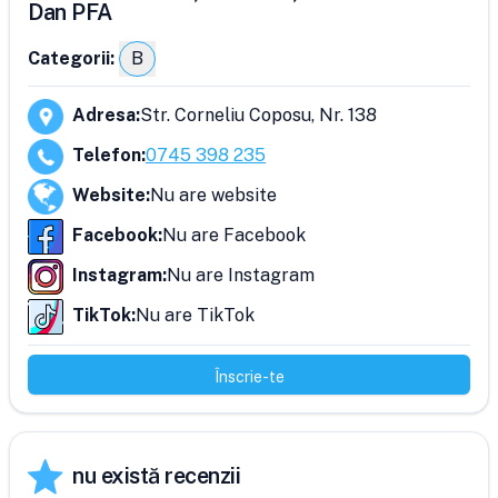
Dan PFA
Categorii:
B
Adresa
:
Str. Corneliu Coposu, Nr. 138
Telefon
:
0745 398 235
Website
:
Nu are website
Facebook
:
Nu are Facebook
Instagram
:
Nu are Instagram
TikTok
:
Nu are TikTok
Înscrie-te
nu există recenzii