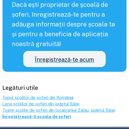
Dacă ești proprietar de școală de
șoferi, înregistrează-te pentru a
adăuga informații despre școala ta
și pentru a beneficia de aplicația
noastră gratuită!
Înregistrează-te acum
Legături utile
Topul școlilor de șoferi din România
Lista școlilor de șoferi din județul
Sălaj
Toate școlile de șoferi din localitatea
Zalău
, județul
Sălaj
Înregistrează-ți școala de șoferi