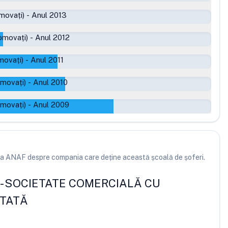
movați)
-
Anul 2013
omovați)
-
Anul 2012
movați)
-
Anul 2011
omovați)
-
Anul 2010
omovați)
-
Anul 2009
e la ANAF despre compania care deține această școală de șoferi.
-
SOCIETATE COMERCIALĂ CU
ITATĂ