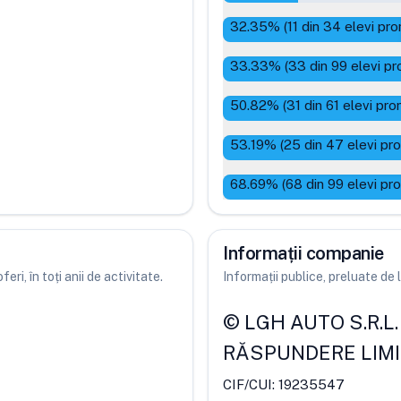
32.35
% (
11
din
34
elevi pro
33.33
% (
33
din
99
elevi pr
50.82
% (
31
din
61
elevi pro
53.19
% (
25
din
47
elevi pr
68.69
% (
68
din
99
elevi pr
Informații companie
ri, în toți anii de activitate.
Informații publice, preluate d
©
LGH AUTO S.R.L.
RĂSPUNDERE LIM
CIF/CUI:
19235547