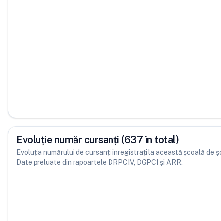
Evoluție număr cursanți (637 în total)
Evoluția numărului de cursanți înregistrați la această școală de șofe
Date preluate din rapoartele DRPCIV, DGPCI și ARR.