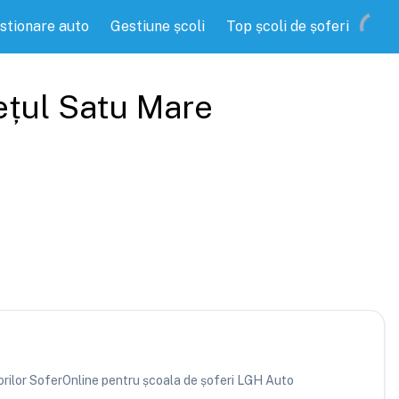
stionare auto
Gestiune școli
Top școli de șoferi
ețul
Satu Mare
atorilor SoferOnline pentru școala de șoferi LGH Auto