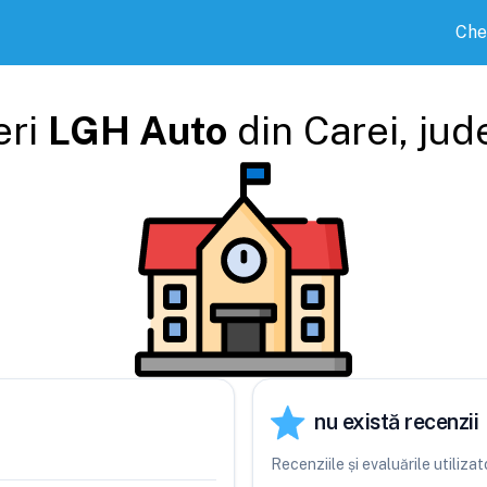
Che
eri
LGH Auto
din
Carei
, jud
nu există recenzii
Recenziile și evaluările utiliz