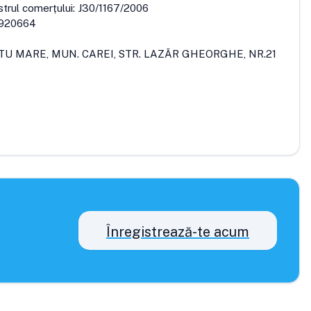
strul comerțului:
J30/1167/2006
920664
ATU MARE, MUN. CAREI, STR. LAZĂR GHEORGHE, NR.21
Înregistrează-te acum