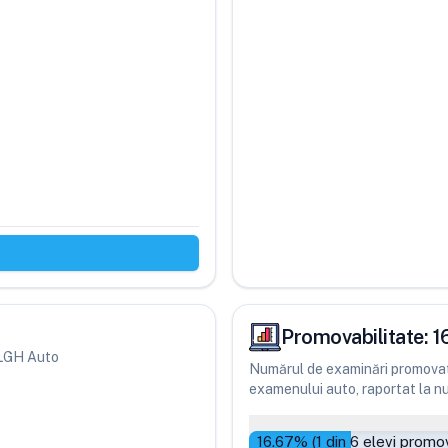
Promovabilitate:
1
i LGH Auto
Numărul de examinări promovate
examenului auto, raportat la num
16.67
% (
1
din
6
elevi promov