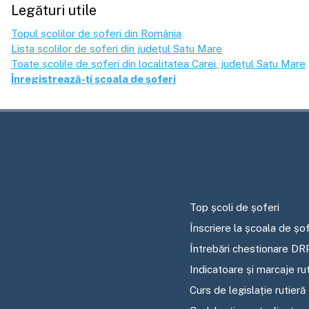
Legături utile
Topul școlilor de șoferi din România
Lista școlilor de șoferi din județul
Satu Mare
Toate școlile de șoferi din localitatea
Carei
, județul
Satu Mare
Înregistrează-ți școala de șoferi
Top școli de șoferi
Înscriere la școala de șof
Întrebări chestionare DR
Indicatoare și marcaje ru
Curs de legislație rutieră