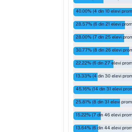
40.00
% (
4
din
10
elevi prom
28.57
% (
6
din
21
elevi prom
28.00
% (
7
din
25
elevi prom
30.77
% (
8
din
26
elevi prom
22.22
% (
6
din
27
elevi prom
13.33
% (
4
din
30
elevi prom
45.16
% (
14
din
31
elevi pro
25.81
% (
8
din
31
elevi prom
15.22
% (
7
din
46
elevi prom
13.64
% (
6
din
44
elevi prom