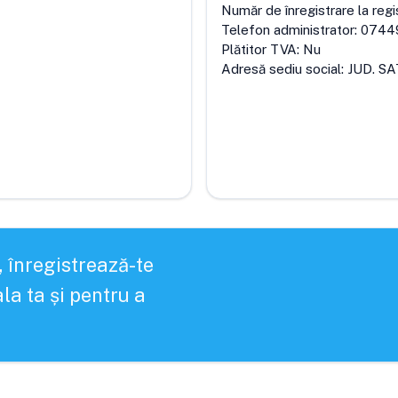
Număr de înregistrare la regi
Telefon administrator:
0744
Plătitor TVA:
Nu
Adresă sediu social:
JUD. S
, înregistrează-te
la ta și pentru a