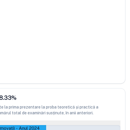
8.33
%
 la prima prezentare la proba teoretică și practică a
ărul total de examinări susținute, în anii anteriori.
omovați)
-
Anul 2024