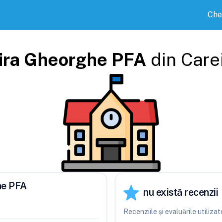
Che
ira Gheorghe PFA
din
Care
he PFA
nu există recenzii
Recenziile și evaluările utiliz