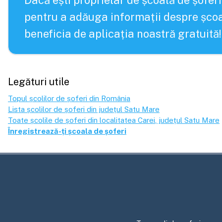
Dacă ești proprietar de școală de șoferi
pentru a adăuga informații despre școa
beneficia de aplicația noastră gratuită!
Legături utile
Topul școlilor de șoferi din România
Lista școlilor de șoferi din județul
Satu Mare
Toate școlile de șoferi din localitatea
Carei
, județul
Satu Mare
Înregistrează-ți școala de șoferi