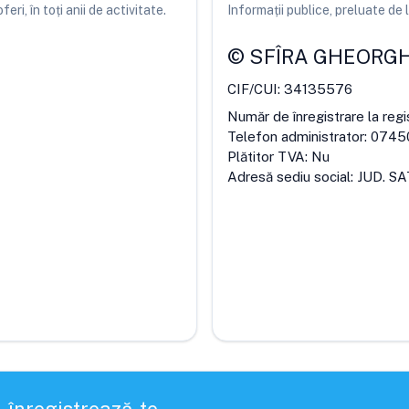
ri, în toți anii de activitate.
Informații publice, preluate d
©
SFÎRA GHEORGH
CIF/CUI:
34135576
Număr de înregistrare la regi
Telefon administrator:
0745
Plătitor TVA:
Nu
Adresă sediu social:
JUD. SA