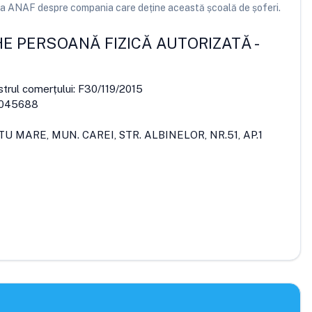
e la ANAF despre compania care deține această școală de șoferi.
E PERSOANĂ FIZICĂ AUTORIZATĂ
-
strul comerțului:
F30/119/2015
045688
TU MARE, MUN. CAREI, STR. ALBINELOR, NR.51, AP.1