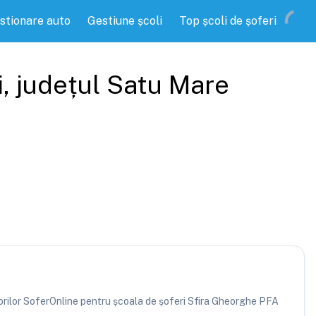
stionare auto
Gestiune școli
Top școli de șoferi
i
, județul
Satu Mare
atorilor SoferOnline pentru școala de șoferi Sfira Gheorghe PFA