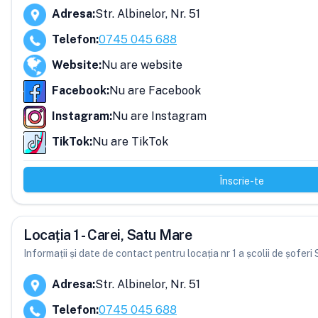
Adresa
:
Str. Albinelor, Nr. 51
Telefon
:
0745 045 688
Website
:
Nu are website
Facebook
:
Nu are Facebook
Instagram
:
Nu are Instagram
TikTok
:
Nu are TikTok
Înscrie-te
Locația 1 - Carei, Satu Mare
Informații și date de contact pentru locația nr 1 a școlii de șofe
Adresa
:
Str. Albinelor, Nr. 51
Telefon
:
0745 045 688