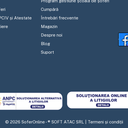
Program gestiune școala de șoferi
eri
Cumpără
PCIV și Atestate
Întrebări frecvente
tiere
Magazin
Despre noi
Blog
Suport
©
2026
SoferOnline - ® SOFT ATAC SRL |
Termeni și condiții