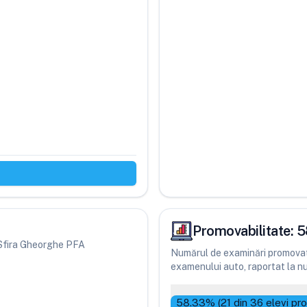
Promovabilitate:
5
ri Sfira Gheorghe PFA
Numărul de examinări promovate
examenului auto, raportat la num
58.33
% (
21
din
36
elevi pr