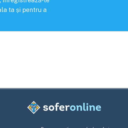
, înregistrează-te
la ta și pentru a