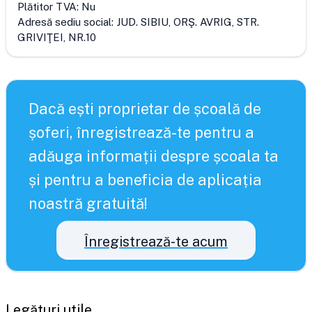
Plătitor TVA:
Nu
Adresă sediu social:
JUD. SIBIU, ORŞ. AVRIG, STR.
GRIVIŢEI, NR.10
Dacă ești proprietar de școală de
șoferi, înregistrează-te pentru a
adăuga informații despre școala ta
și pentru a beneficia de aplicația
noastră gratuită!
Înregistrează-te acum
Legături utile