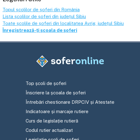
Topul școlilor de șoferi din România
Lista școlilor de șoferi din județul
Sibiu
Toate școlile de șoferi din localitatea
Avrig
, județul
Sibiu
Înregistrează-ți școala de șoferi
Top școli de șoferi
Înscriere la școala de șoferi
Întrebări chestionare DRPCIV și Atestate
Indicatoare și marcaje rutiere
Curs de legislație rutieră
Codul rutier actualizat
Legislație școli de șoferi