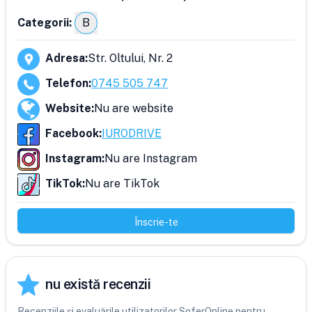
Categorii:
B
Adresa
:
Str. Oltului, Nr. 2
Telefon
:
0745 505 747
Website
:
Nu are website
Facebook
:
IURODRIVE
Instagram
:
Nu are Instagram
TikTok
:
Nu are TikTok
Înscrie-te
nu există recenzii
Recenziile și evaluările utilizatorilor SoferOnline pentru