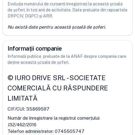
Evoluția numărului de cursanți înregistrați la această școală
de șoferi, în toți anii de activitate. Date preluate din rapoartele
DRPCIV, DGPCI și ARR.
Nu există date pentru această școală de șoferi.
Informații companie
Informații publice, preluate de la ANAF despre compania care
deține această școală de șoferi.
©
IURO DRIVE SRL
-
SOCIETATE
COMERCIALĂ CU RĂSPUNDERE
LIMITATĂ
CIF/CUI:
35869597
Număr de înregistrare la registrul comerțului:
J32/462/2016
Telefon administrator:
0745505747