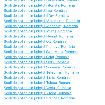
Școli de șoferi din județul
Hunedoara
, România
Școli de șoferi din județul
Ialomița
, România
Școli de șoferi din județul
Iași
, România
Școli de șoferi din județul
Ilfov
, România
Școli de șoferi din județul
Maramureș
, România
Școli de șoferi din județul
Mehedinți
, România
Școli de șoferi din județul
Mureș
, România
Școli de șoferi din județul
Neamț
, România
Școli de șoferi din județul
Olt
, România
Școli de șoferi din județul
Prahova
, România
Școli de șoferi din județul
Satu Mare
, România
Școli de șoferi din județul
Sălaj
, România
Școli de șoferi din județul
Sibiu
, România
Școli de șoferi din județul
Suceava
, România
Școli de șoferi din județul
Teleorman
, România
Școli de șoferi din județul
Timiș
, România
Școli de șoferi din județul
Tulcea
, România
Școli de șoferi din județul
Vaslui
, România
Școli de șoferi din județul
Vîlcea
, România
Școli de șoferi din județul
Vrancea
, România