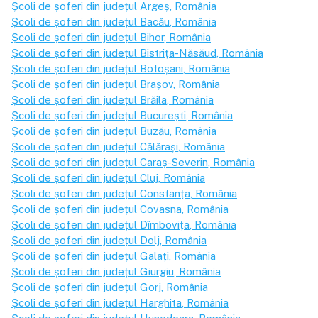
Școli de șoferi din județul
Argeș
, România
Școli de șoferi din județul
Bacău
, România
Școli de șoferi din județul
Bihor
, România
Școli de șoferi din județul
Bistrița-Năsăud
, România
Școli de șoferi din județul
Botoșani
, România
Școli de șoferi din județul
Brașov
, România
Școli de șoferi din județul
Brăila
, România
Școli de șoferi din județul
București
, România
Școli de șoferi din județul
Buzău
, România
Școli de șoferi din județul
Călărași
, România
Școli de șoferi din județul
Caraș-Severin
, România
Școli de șoferi din județul
Cluj
, România
Școli de șoferi din județul
Constanța
, România
Școli de șoferi din județul
Covasna
, România
Școli de șoferi din județul
Dîmbovița
, România
Școli de șoferi din județul
Dolj
, România
Școli de șoferi din județul
Galați
, România
Școli de șoferi din județul
Giurgiu
, România
Școli de șoferi din județul
Gorj
, România
Școli de șoferi din județul
Harghita
, România