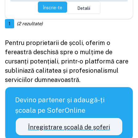
Înscrie-te
Detalii
1
(
2
rezultate)
Pentru proprietarii de școli, oferim o
fereastră deschisă spre o mulțime de
cursanți potențiali, printr-o platformă care
subliniază calitatea și profesionalismul
serviciilor dumneavoastră.
Devino partener și adaugă-ți
școala pe SoferOnline
Înregistrare școală de șoferi