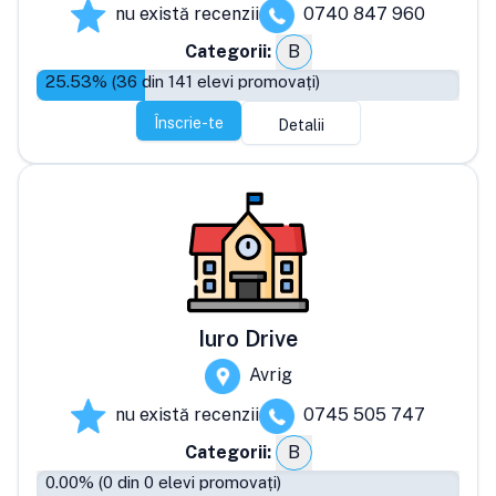
nu există recenzii
0740 847 960
Categorii:
B
25.53
% (
36
din
141
elevi promovați)
Înscrie-te
Detalii
Iuro Drive
Avrig
nu există recenzii
0745 505 747
Categorii:
B
0.00
% (
0
din
0
elevi promovați)