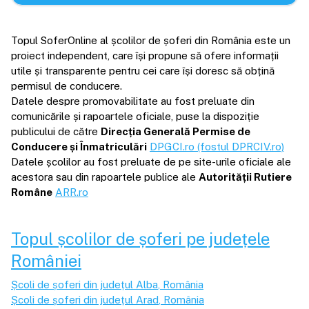
Topul SoferOnline al școlilor de șoferi din România este un
proiect independent, care își propune să ofere informații
utile și transparente pentru cei care își doresc să obțină
permisul de conducere.
Datele despre promovabilitate au fost preluate din
comunicările și rapoartele oficiale, puse la dispoziție
publicului de către
Direcția Generală Permise de
Conducere și Înmatriculări
DPGCI.ro (fostul DPRCIV.ro)
Datele școlilor au fost preluate de pe site-urile oficiale ale
acestora sau din rapoartele publice ale
Autorității Rutiere
Române
ARR.ro
Topul școlilor de șoferi pe județele
României
Școli de șoferi din județul
Alba
, România
Școli de șoferi din județul
Arad
, România