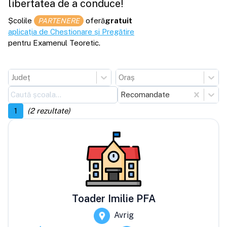
libertatea de a conduce!
Școlile
oferă
gratuit
PARTENERE
aplicația de Chestionare și Pregătire
pentru Examenul Teoretic.
Județ
Oraș
Recomandate
1
(
2
rezultate)
Toader Imilie PFA
Avrig