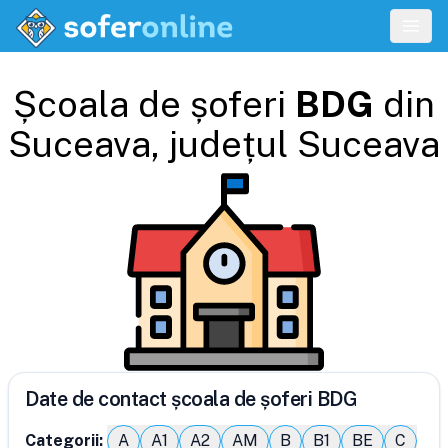
Școala de șoferi
BDG
din
Suceava
, județul
Suceava
Date de contact școala de șoferi BDG
Categorii:
A
A1
A2
AM
B
B1
BE
C