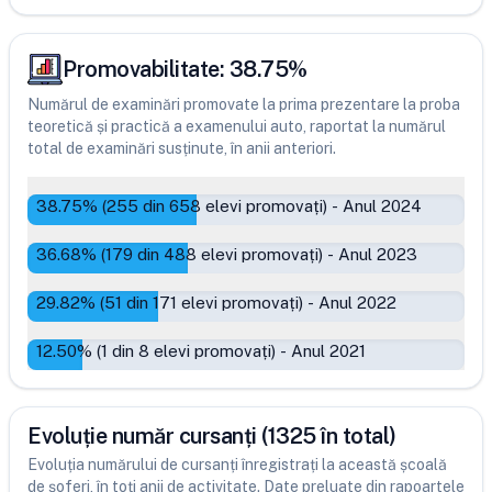
Promovabilitate:
38.75
%
Numărul de examinări promovate la prima prezentare la proba
teoretică și practică a examenului auto, raportat la numărul
total de examinări susținute, în anii anteriori.
38.75
% (
255
din
658
elevi promovați)
-
Anul 2024
36.68
% (
179
din
488
elevi promovați)
-
Anul 2023
29.82
% (
51
din
171
elevi promovați)
-
Anul 2022
12.50
% (
1
din
8
elevi promovați)
-
Anul 2021
Evoluție număr cursanți (1325 în total)
Evoluția numărului de cursanți înregistrați la această școală
de șoferi, în toți anii de activitate. Date preluate din rapoartele