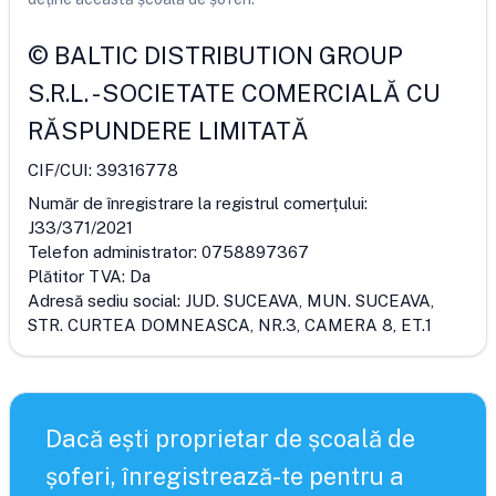
©
BALTIC DISTRIBUTION GROUP
S.R.L.
-
SOCIETATE COMERCIALĂ CU
RĂSPUNDERE LIMITATĂ
CIF/CUI:
39316778
Număr de înregistrare la registrul comerțului:
J33/371/2021
Telefon administrator:
0758897367
Plătitor TVA:
Da
Adresă sediu social:
JUD. SUCEAVA, MUN. SUCEAVA,
STR. CURTEA DOMNEASCA, NR.3, CAMERA 8, ET.1
Dacă ești proprietar de școală de
șoferi, înregistrează-te pentru a