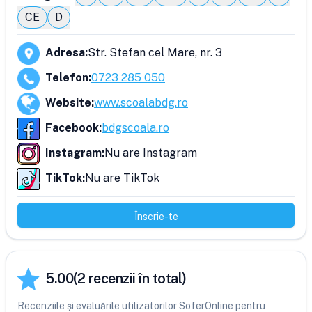
CE
D
Adresa
:
Str. Stefan cel Mare, nr. 3
Telefon
:
0723 285 050
Website
:
www.scoalabdg.ro
Facebook
:
bdgscoala.ro
Instagram
:
Nu are Instagram
TikTok
:
Nu are TikTok
Înscrie-te
5.00
(
2
recenzii în total)
Recenziile și evaluările utilizatorilor SoferOnline pentru