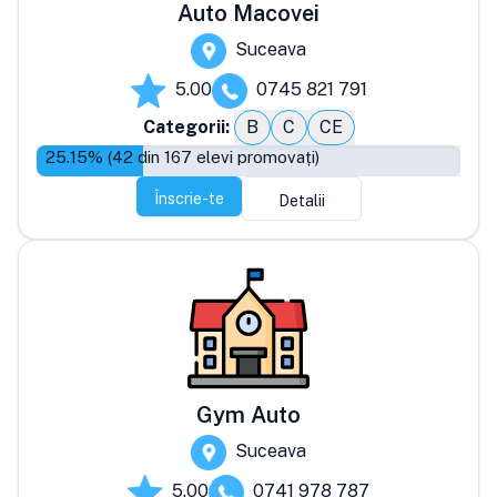
Auto Macovei
Suceava
5.00
0745 821 791
Categorii:
B
C
CE
25.15
% (
42
din
167
elevi promovați)
Înscrie-te
Detalii
Gym Auto
Suceava
5.00
0741 978 787