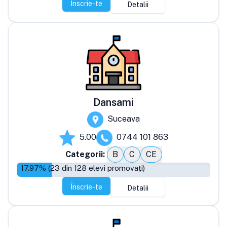
Înscrie-te
Detalii
Dansami
Suceava
5.00
0744 101 863
Categorii:
B
C
CE
17.97
% (
23
din
128
elevi promovați)
Înscrie-te
Detalii