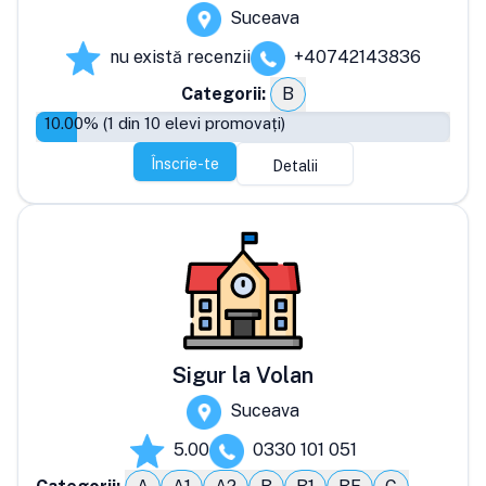
Suceava
nu există recenzii
+40742143836
Categorii:
B
10.00
% (
1
din
10
elevi promovați)
Înscrie-te
Detalii
Sigur la Volan
Suceava
5.00
0330 101 051