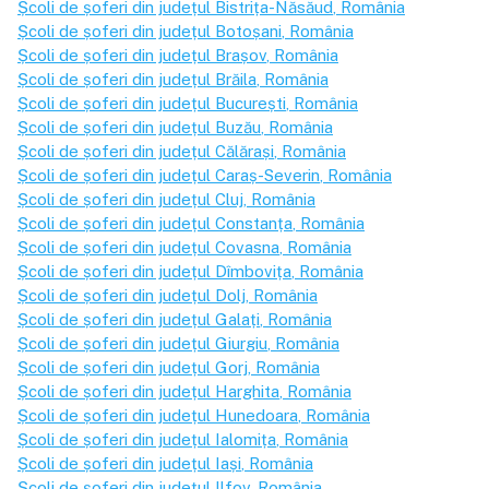
Școli de șoferi din județul
Bistrița-Năsăud
, România
Școli de șoferi din județul
Botoșani
, România
Școli de șoferi din județul
Brașov
, România
Școli de șoferi din județul
Brăila
, România
Școli de șoferi din județul
București
, România
Școli de șoferi din județul
Buzău
, România
Școli de șoferi din județul
Călărași
, România
Școli de șoferi din județul
Caraș-Severin
, România
Școli de șoferi din județul
Cluj
, România
Școli de șoferi din județul
Constanța
, România
Școli de șoferi din județul
Covasna
, România
Școli de șoferi din județul
Dîmbovița
, România
Școli de șoferi din județul
Dolj
, România
Școli de șoferi din județul
Galați
, România
Școli de șoferi din județul
Giurgiu
, România
Școli de șoferi din județul
Gorj
, România
Școli de șoferi din județul
Harghita
, România
Școli de șoferi din județul
Hunedoara
, România
Școli de șoferi din județul
Ialomița
, România
Școli de șoferi din județul
Iași
, România
Școli de șoferi din județul
Ilfov
, România