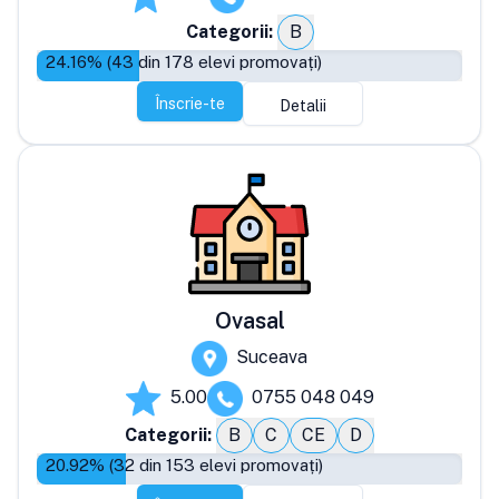
Categorii:
B
24.16
% (
43
din
178
elevi promovați)
Înscrie-te
Detalii
Ovasal
Suceava
5.00
0755 048 049
Categorii:
B
C
CE
D
20.92
% (
32
din
153
elevi promovați)