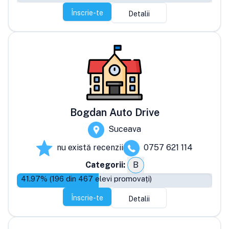
Înscrie-te
Detalii
Bogdan Auto Drive
Suceava
nu există recenzii
0757 621 114
Categorii:
B
41.97
% (
196
din
467
elevi promovați)
Înscrie-te
Detalii