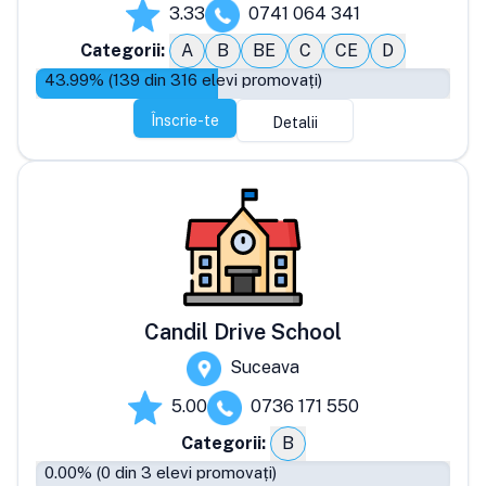
3.33
0741 064 341
Categorii:
A
B
BE
C
CE
D
43.99
% (
139
din
316
elevi promovați)
Înscrie-te
Detalii
Candil Drive School
Suceava
5.00
0736 171 550
Categorii:
B
0.00
% (
0
din
3
elevi promovați)