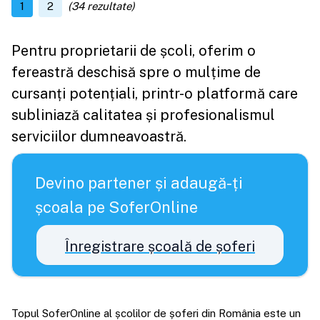
1
2
(
34
rezultate)
Pentru proprietarii de școli, oferim o
fereastră deschisă spre o mulțime de
cursanți potențiali, printr-o platformă care
subliniază calitatea și profesionalismul
serviciilor dumneavoastră.
Devino partener și adaugă-ți
școala pe SoferOnline
Înregistrare școală de șoferi
Topul SoferOnline al școlilor de șoferi din România este un