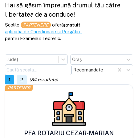
Hai să găsim împreună drumul tău către
libertatea de a conduce!
Școlile
oferă
gratuit
PARTENERE
aplicația de Chestionare și Pregătire
pentru Examenul Teoretic.
Județ
Oraș
Recomandate
1
2
(
34
rezultate)
PARTENER
PFA ROTARIU CEZAR-MARIAN