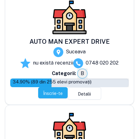
AUTO MAN EXPERT DRIVE
Suceava
nu există recenzii
0748 020 202
Categorii:
B
34.90
% (
89
din
255
elevi promovați)
Înscrie-te
Detalii