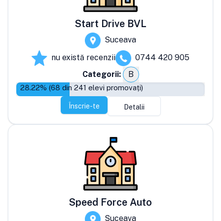
Start Drive BVL
Suceava
nu există recenzii
0744 420 905
Categorii:
B
28.22
% (
68
din
241
elevi promovați)
Înscrie-te
Detalii
Speed Force Auto
Suceava