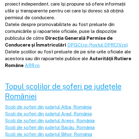
proiect independent, care își propune să ofere informații
utile și transparente pentru cei care își doresc să obțină
permisul de conducere.
Datele despre promovabilitate au fost preluate din
comunicările și rapoartele oficiale, puse la dispoziție
publicului de către
Direcția Generală Permise de
Conducere și Înmatriculări
DPGCI.ro (fostul DPRCIV.ro)
Datele școlilor au fost preluate de pe site-urile oficiale ale
acestora sau din rapoartele publice ale
Autorității Rutiere
Române
ARR.ro
Topul școlilor de șoferi pe județele
României
Școli de șoferi din județul
Alba
, România
Școli de șoferi din județul
Arad
, România
Școli de șoferi din județul
Argeș
, România
Școli de șoferi din județul
Bacău
, România
Școli de șoferi din județul
Bihor
, România