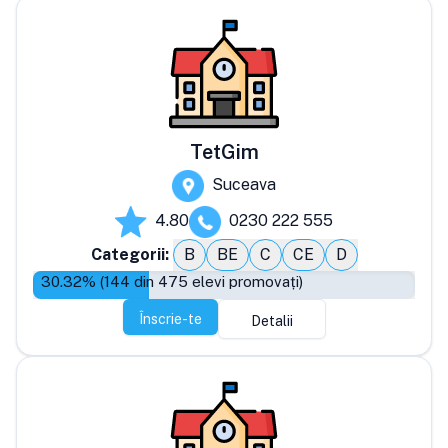
TetGim
Suceava
4.80
0230 222 555
Categorii:
B
BE
C
CE
D
30.32
% (
144
din
475
elevi promovați)
Înscrie-te
Detalii