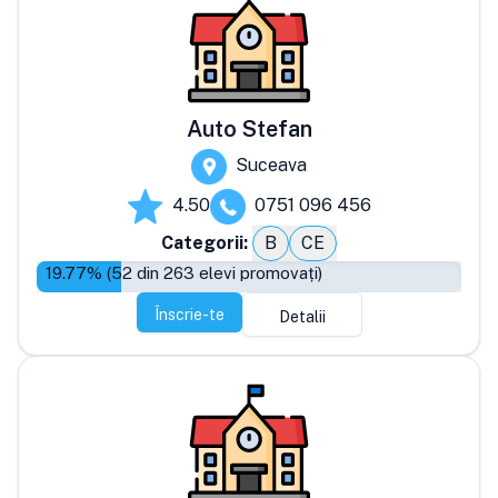
Auto Stefan
Suceava
4.50
0751 096 456
Categorii:
B
CE
19.77
% (
52
din
263
elevi promovați)
Înscrie-te
Detalii