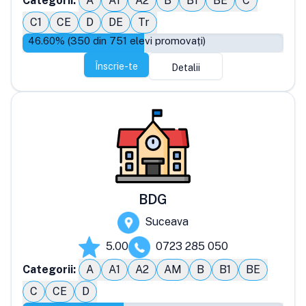
Categorii:
A
A1
A2
B
B1
BE
C
C1
CE
D
DE
Tr
46.60
% (
350
din
751
elevi promovați)
Înscrie-te
Detalii
BDG
Suceava
5.00
0723 285 050
Categorii:
A
A1
A2
AM
B
B1
BE
C
CE
D