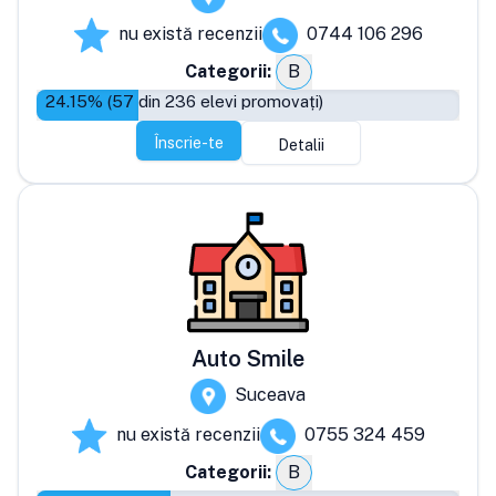
nu există recenzii
0744 106 296
Categorii:
B
24.15
% (
57
din
236
elevi promovați)
Înscrie-te
Detalii
Auto Smile
Suceava
nu există recenzii
0755 324 459
Categorii:
B