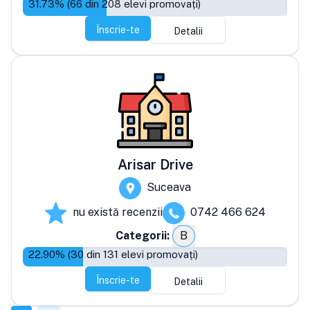
31.73
% (
66
din
208
elevi promovați)
Înscrie-te
Detalii
Arisar Drive
Suceava
nu există recenzii
0742 466 624
Categorii:
B
22.90
% (
30
din
131
elevi promovați)
Înscrie-te
Detalii