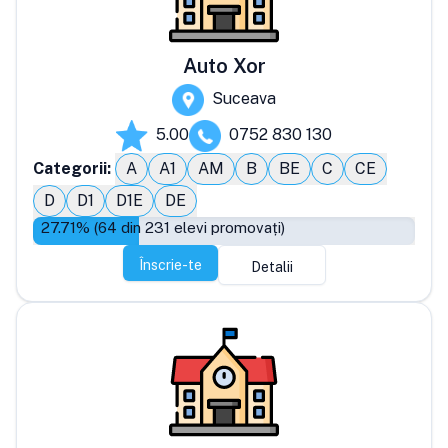
Auto Xor
Suceava
5.00
0752 830 130
Categorii:
A
A1
AM
B
BE
C
CE
D
D1
D1E
DE
27.71
% (
64
din
231
elevi promovați)
Înscrie-te
Detalii