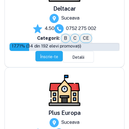
Deltacar
Suceava
4.50
0752 275 002
Categorii:
B
C
CE
17.71
% (
34
din
192
elevi promovați)
Înscrie-te
Detalii
Plus Europa
Suceava