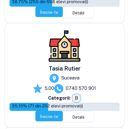
38.75
% (
255
din
658
elevi promovați)
Înscrie-te
Detalii
Tasia Rutier
Suceava
5.00
0740 570 901
Categorii:
B
35.15
% (
71
din
202
elevi promovați)
Înscrie-te
Detalii