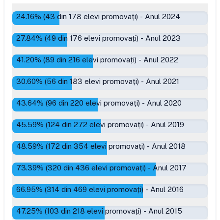
24.16
% (
43
din
178
elevi promovați)
-
Anul 2024
27.84
% (
49
din
176
elevi promovați)
-
Anul 2023
41.20
% (
89
din
216
elevi promovați)
-
Anul 2022
30.60
% (
56
din
183
elevi promovați)
-
Anul 2021
43.64
% (
96
din
220
elevi promovați)
-
Anul 2020
45.59
% (
124
din
272
elevi promovați)
-
Anul 2019
48.59
% (
172
din
354
elevi promovați)
-
Anul 2018
73.39
% (
320
din
436
elevi promovați)
-
Anul 2017
66.95
% (
314
din
469
elevi promovați)
-
Anul 2016
47.25
% (
103
din
218
elevi promovați)
-
Anul 2015