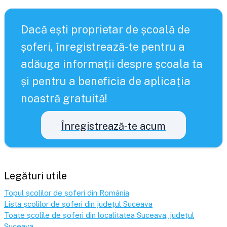
Dacă ești proprietar de școală de
șoferi, înregistrează-te pentru a
adăuga informații despre școala ta
și pentru a beneficia de aplicația
noastră gratuită!
Înregistrează-te acum
Legături utile
Topul școlilor de șoferi din România
Lista școlilor de șoferi din județul
Suceava
Toate școlile de șoferi din localitatea
Suceava
, județul
Suceava