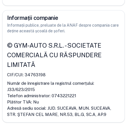
Informații companie
Informații publice, preluate de la ANAF despre compania care
deține această școală de șoferi.
©
GYM-AUTO S.R.L.
-
SOCIETATE
COMERCIALĂ CU RĂSPUNDERE
LIMITATĂ
CIF/CUI:
34763198
Număr de înregistrare la registrul comerțului:
J33/623/2015
Telefon administrator:
0743221221
Plătitor TVA:
Nu
Adresă sediu social:
JUD. SUCEAVA, MUN. SUCEAVA,
STR. ŞTEFAN CEL MARE, NR.53, BL.G, SC.A, AP.9