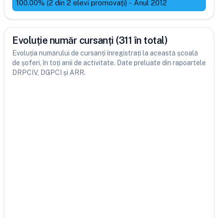
100.00
% (
2
din
2
elevi promovați)
-
Anul 2012
Evoluție număr cursanți (311 în total)
Evoluția numărului de cursanți înregistrați la această școală
de șoferi, în toți anii de activitate. Date preluate din rapoartele
DRPCIV, DGPCI și ARR.