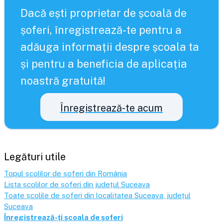
Dacă ești proprietar de școală de
șoferi, înregistrează-te pentru a
adăuga informații despre școala ta
și pentru a beneficia de aplicația
noastră gratuită!
Înregistrează-te acum
Legături utile
Topul școlilor de șoferi din România
Lista școlilor de șoferi din județul
Suceava
Toate școlile de șoferi din localitatea
Suceava
, județul
Suceava
Înregistrează-ți școala de șoferi