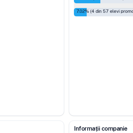
7.02
% (
4
din
57
elevi promo
Informații companie