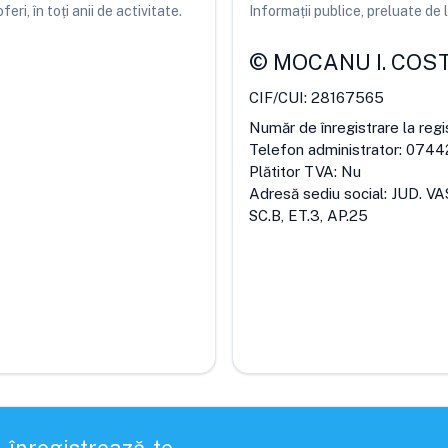
ri, în toți anii de activitate.
Informații publice, preluate d
©
MOCANU I. COS
CIF/CUI:
28167565
Număr de înregistrare la regi
Telefon administrator:
0744
Plătitor TVA:
Nu
Adresă sediu social:
JUD. VA
SC.B, ET.3, AP.25