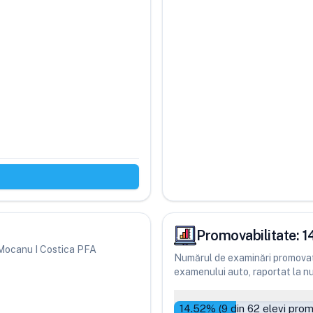
Promovabilitate:
1
ri Mocanu I Costica PFA
Numărul de examinări promovate
examenului auto, raportat la num
14.52
% (
9
din
62
elevi prom