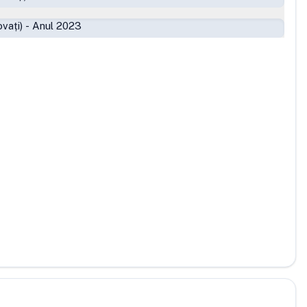
vați)
-
Anul 2023