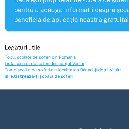
Dacă ești proprietar de școală de șoferi
pentru a adăuga informații despre școa
beneficia de aplicația noastră gratuită!
Legături utile
Topul școlilor de șoferi din România
Lista școlilor de șoferi din județul
Vaslui
Toate școlile de șoferi din localitatea
Bârlad
, județul
Vaslui
Înregistrează-ți școala de șoferi