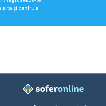
, înregistrează-te
la ta și pentru a