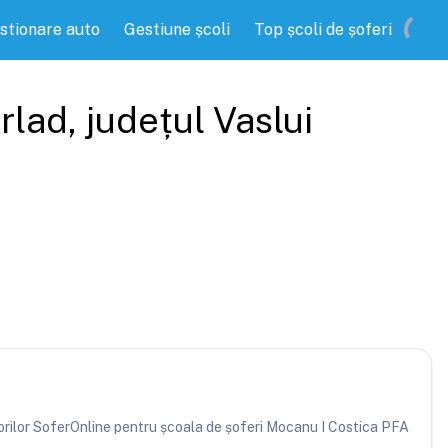
stionare auto
Gestiune școli
Top școli de șoferi
rlad
, județul
Vaslui
atorilor SoferOnline pentru școala de șoferi Mocanu I Costica PFA