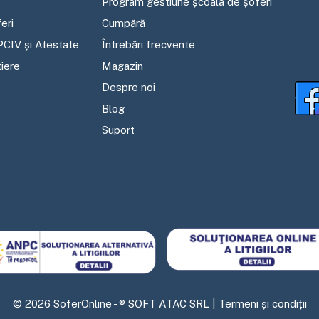
Program gestiune școala de șoferi
eri
Cumpără
PCIV și Atestate
Întrebări frecvente
tiere
Magazin
Despre noi
Blog
Suport
©
2026
SoferOnline - ® SOFT ATAC SRL |
Termeni și condiții