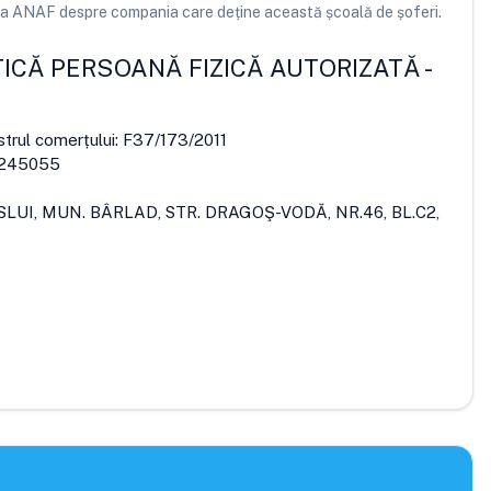
e la ANAF despre compania care deține această școală de șoferi.
TICĂ PERSOANĂ FIZICĂ AUTORIZATĂ
-
strul comerțului:
F37/173/2011
245055
SLUI, MUN. BÂRLAD, STR. DRAGOŞ-VODĂ, NR.46, BL.C2,