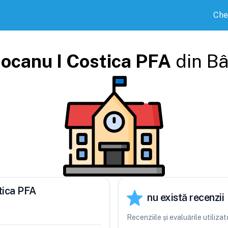
Che
ocanu I Costica PFA
din
Bâ
tica PFA
nu există recenzii
Recenziile și evaluările utiliz