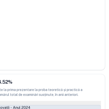
4.52
%
 la prima prezentare la proba teoretică și practică a
ărul total de examinări susținute, în anii anteriori.
ovați)
-
Anul 2024