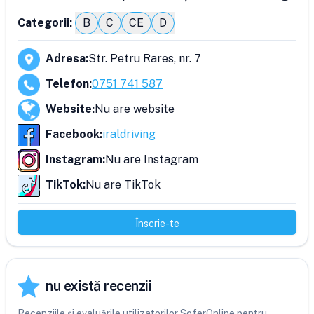
Categorii:
B
C
CE
D
Adresa
:
Str. Petru Rares, nr. 7
Telefon
:
0751 741 587
Website
:
Nu are website
Facebook
:
iraldriving
Instagram
:
Nu are Instagram
TikTok
:
Nu are TikTok
Înscrie-te
nu există recenzii
Recenziile și evaluările utilizatorilor SoferOnline pentru