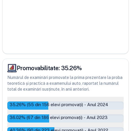
Promovabilitate:
35.26
%
Numărul de examinări promovate la prima prezentare la proba
teoretică și practică a examenului auto, raportat la numărul
total de examinări susținute, în anii anteriori.
35.26
% (
55
din
156
elevi promovați)
-
Anul 2024
36.02
% (
67
din
186
elevi promovați)
-
Anul 2023
40.36
% (
90
din
223
elevi promovați)
-
Anul 2022