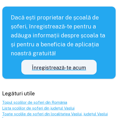
Dacă ești proprietar de școală de
șoferi, înregistrează-te pentru a
adăuga informații despre școala ta
și pentru a beneficia de aplicația
noastră gratuită!
Înregistrează-te acum
Legături utile
Topul școlilor de șoferi din România
Lista școlilor de șoferi din județul
Vaslui
Toate școlile de șoferi din localitatea
Vaslui
, județul
Vaslui