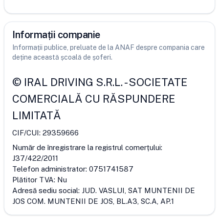
Informații companie
Informații publice, preluate de la ANAF despre compania care
deține această școală de șoferi.
©
IRAL DRIVING S.R.L.
-
SOCIETATE
COMERCIALĂ CU RĂSPUNDERE
LIMITATĂ
CIF/CUI:
29359666
Număr de înregistrare la registrul comerțului:
J37/422/2011
Telefon administrator:
0751741587
Plătitor TVA:
Nu
Adresă sediu social:
JUD. VASLUI, SAT MUNTENII DE
JOS COM. MUNTENII DE JOS, BL.A3, SC.A, AP.1