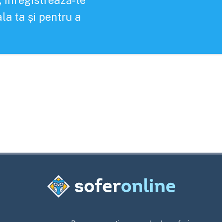
, înregistrează-te
la ta și pentru a