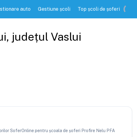
stionare auto
Gestiune școli
Top școli de șoferi
ui
, județul
Vaslui
atorilor SoferOnline pentru școala de șoferi Profire Nelu PFA