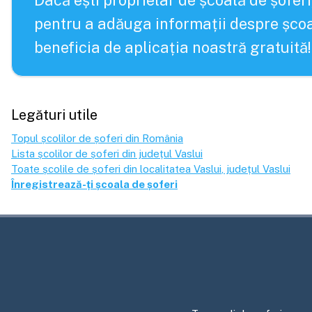
Dacă ești proprietar de școală de șoferi
pentru a adăuga informații despre școa
beneficia de aplicația noastră gratuită!
Legături utile
Topul școlilor de șoferi din România
Lista școlilor de șoferi din județul
Vaslui
Toate școlile de șoferi din localitatea
Vaslui
, județul
Vaslui
Înregistrează-ți școala de șoferi