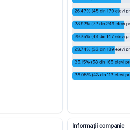
26.47
% (
45
din
170
elevi p
28.92
% (
72
din
249
elevi p
29.25
% (
43
din
147
elevi p
23.74
% (
33
din
139
elevi p
35.15
% (
58
din
165
elevi p
38.05
% (
43
din
113
elevi p
Informații companie