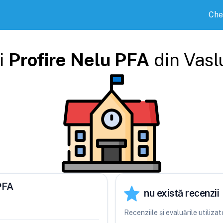
Che
i
Profire Nelu PFA
din
Vasl
PFA
nu există recenzii
Recenziile și evaluările utiliz