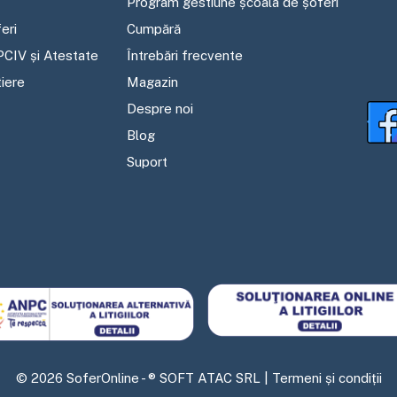
Program gestiune școala de șoferi
eri
Cumpără
PCIV și Atestate
Întrebări frecvente
tiere
Magazin
Despre noi
Blog
Suport
©
2026
SoferOnline - ® SOFT ATAC SRL |
Termeni și condiții