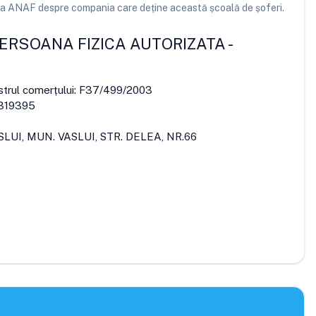
e la ANAF despre compania care deține această școală de șoferi.
PERSOANA FIZICA AUTORIZATA
-
strul comerțului:
F37/499/2003
319395
SLUI, MUN. VASLUI, STR. DELEA, NR.66