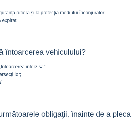
ranţa rutieră şi la protecţia mediului înconjurător;
 expirat.
isă întoarcerea vehiculului?
„Întoarcerea interzisă“;
rsecţiilor;
“.
rmătoarele obligaţii, înainte de a pleca