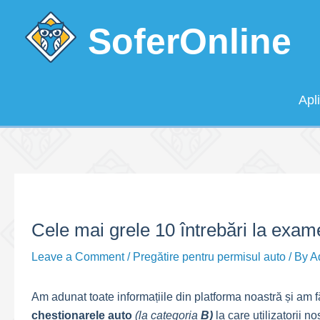
Skip
to
SoferOnline
content
Apl
Cele mai grele 10 întrebări la exam
Leave a Comment
/
Pregătire pentru permisul auto
/ By
A
Am adunat toate informațiile din platforma noastră și am f
chestionarele auto
(la categoria
B)
la care utilizatorii no