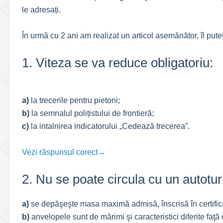
le adresați.
În urmă cu 2 ani am realizat un articol asemănător, îl pute
1. Viteza se va reduce obligatoriu:
a)
la trecerile pentru pietoni;
b)
la semnalul polițistului de frontieră;
c)
la intalnirea indicatorului „Cedează trecerea”.
Vezi răspunsul corect→
2. Nu se poate circula cu un autotu
a)
se depăşeşte masa maximă admisă, înscrisă în certifica
b)
anvelopele sunt de mărimi şi caracteristici diferite faţă d