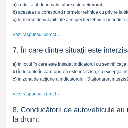
a)
certificatul de înmatriculare este deteriorat;
b)
acestea nu corespund normelor tehnice cu privire la sigu
c)
termenul de valabilitate a inspecţiei tehnice periodice a
Vezi răspunsul corect→
7. În care dintre situaţii este interz
a)
în locul în care este instalat indicatorul cu semnificaţia 
b)
în locurile în care oprirea este interzisă, cu excepţia inte
c)
în zona de acţiune a indicatorului „Staţionarea interzisă
Vezi răspunsul corect→
8. Conducătorii de autovehicule au u
la drum: