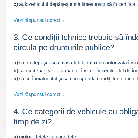
c)
autovehiculul depăşeşte înălţimea înscrisă în certificatu
Vezi răspunsul corect→
3. Ce condiţii tehnice trebuie să în
circula pe drumurile publice?
a)
să nu depăşească masa totală maximă autorizată înscrisă
b)
să nu depăşească gabaritul înscris în certificatul de în
c)
să fie înmatriculat şi să corespundă condiţiilor tehnice 
Vezi răspunsul corect→
4. Ce categorii de vehicule au obliga
timp de zi?
a)
motocicletele şi mopedele;