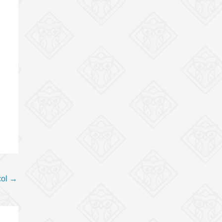
col
→