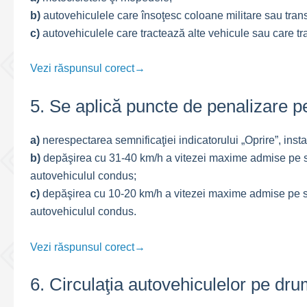
b)
autovehiculele care însoţesc coloane militare sau tran
c)
autovehiculele care tractează alte vehicule sau care t
Vezi răspunsul corect→
5. Se aplică puncte de penalizare p
a)
nerespectarea semnificaţiei indicatorului „Oprire”, instal
b)
depăşirea cu 31-40 km/h a vitezei maxime admise pe se
autovehiculul condus;
c)
depăşirea cu 10-20 km/h a vitezei maxime admise pe se
autovehiculul condus.
Vezi răspunsul corect→
6. Circulaţia autovehiculelor pe dru