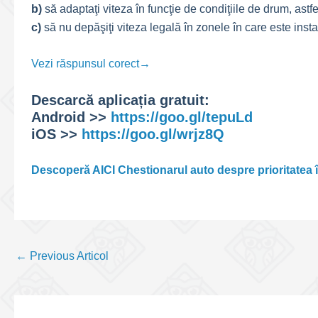
b)
să adaptaţi viteza în funcţie de condiţiile de drum, astf
c)
să nu depăşiţi viteza legală în zonele în care este insta
Vezi răspunsul corect→
Descarcă aplicația gratuit:
Android >>
https://goo.gl/tepuLd
iOS >>
https://goo.gl/wrjz8Q
Descoperă AICI Chestionarul auto despre prioritatea în
Post
←
Previous Articol
navigation