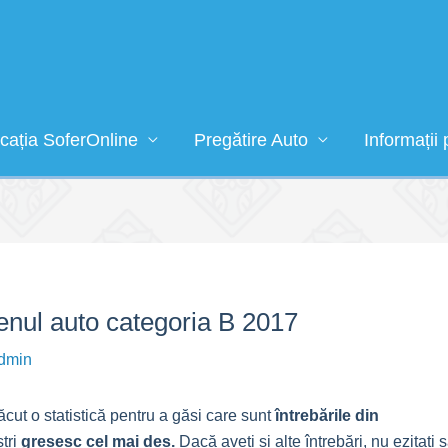
icația SoferOnline
Pregătire Auto
Informații 
enul auto categoria B 2017
dmin
ăcut o statistică pentru a găsi care sunt
întrebările din
ștri
greșesc cel mai des.
Dacă aveți și alte întrebări, nu ezitați 