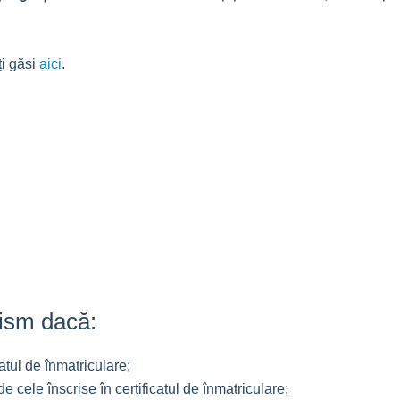
ți găsi
aici
.
rism dacă:
tul de înmatriculare;
e cele înscrise în certificatul de înmatriculare;