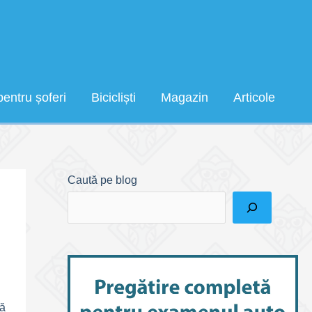
pentru șoferi
Bicicliști
Magazin
Articole
Caută pe blog
să