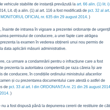
e vehicule stabilite de instanță prevăzută la
art. 66 alin. (1) lit. i)
14, Lit. d) a alin. (1) al art. 116 a fost modificată de
pct. 32 al art.
n MONITORUL OFICIAL nr. 635 din 29 august 2014.
)
, înainte de intrarea în vigoare a prezentei ordonanțe de urgență
stituirea permisului de conducere, a unei fapte care atrăgea
 prezenta la examen în vederea obținerii unui nou permis de
a data aplicării măsurii administrative.
re, ca urmare a condamnării pentru o infracțiune care a fost
ate prezenta la autoritatea competentă pe raza căreia își are
 de conducere, în condițiile ordinului ministrului afacerilor
e examen și cu prezentarea documentului care atestă o astfel de
dus de
pct. 33 al art. I din ORDONANȚA nr. 21 din 26 august 2014
2014.
)
 nu a fost dispusă până la depunerea cererii de restituire de căt