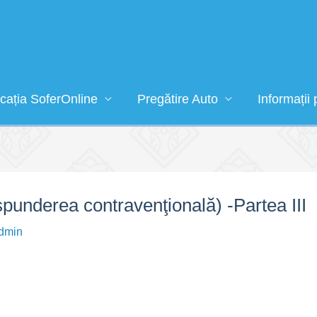
icația SoferOnline
Pregătire Auto
Informații 
underea contravenţională) -Partea III
dmin