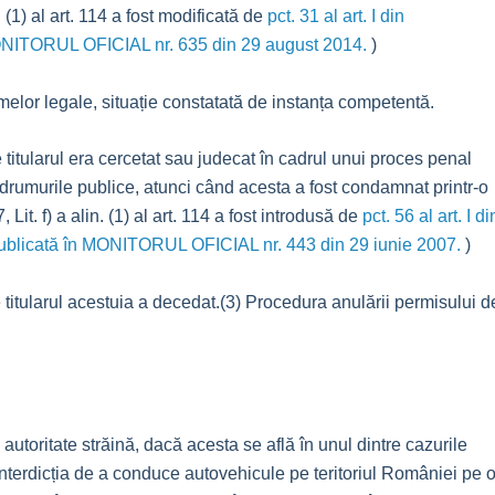
. (1) al art. 114 a fost modificată de
pct. 31 al art. I din
NITORUL OFICIAL nr. 635 din 29 august 2014.
)
elor legale, situație constatată de instanța competentă.
titularul era cercetat sau judecat în cadrul unui proces penal
e drumurile publice, atunci când acesta a fost condamnat printr-o
it. f) a alin. (1) al art. 114 a fost introdusă de
pct. 56 al art. I di
icată în MONITORUL OFICIAL nr. 443 din 29 iunie 2007.
)
 titularul acestuia a decedat.(3) Procedura anulării permisului d
autoritate străină, dacă acesta se află în unul dintre cazurile
ne interdicția de a conduce autovehicule pe teritoriul României pe 