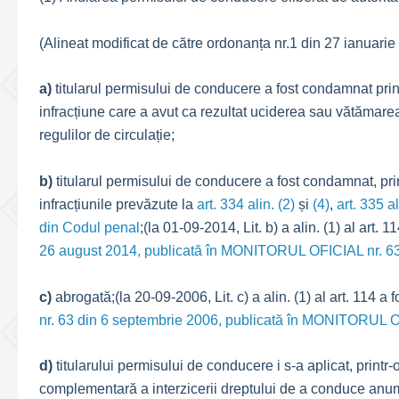
(Alineat modificat de către ordonanța nr.1 din 27 ianuarie
a)
titularul permisului de conducere a fost condamnat prin
infracțiune care a avut ca rezultat uciderea sau vătămare
regulilor de circulație;
b)
titularul permisului de conducere a fost condamnat, pri
infracțiunile prevăzute la
art. 334 alin. (2)
și
(4)
,
art. 335 al
din Codul penal
;(la 01-09-2014, Lit. b) a alin. (1) al art. 
26 august 2014, publicată în MONITORUL OFICIAL nr. 63
c)
abrogată;(la 20-09-2006, Lit. c) a alin. (1) al art. 114 a
nr. 63 din 6 septembrie 2006, publicată în MONITORUL O
d)
titularului permisului de conducere i s-a aplicat, print
complementară a interzicerii dreptului de a conduce anumi