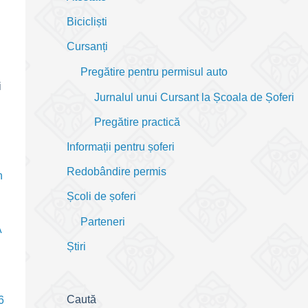
Bicicliști
Cursanți
Pregătire pentru permisul auto
i
Jurnalul unui Cursant la Școala de Șoferi
Pregătire practică
Informații pentru șoferi
Redobândire permis
n
Școli de șoferi
Parteneri
Ă
Știri
Caută
6