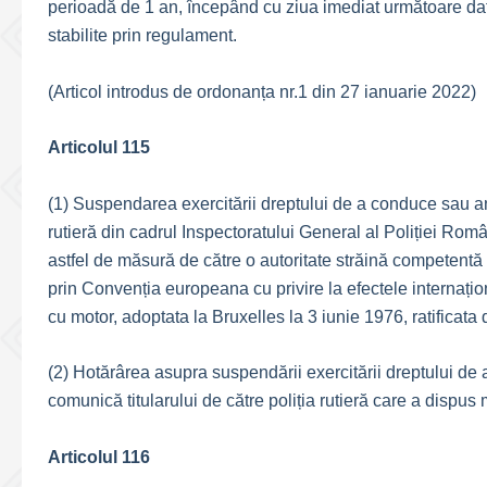
perioadă de 1 an, începând cu ziua imediat următoare datei 
stabilite prin regulament.
(Articol introdus de ordonanța nr.1 din 27 ianuarie 2022)
Articolul 115
(1) Suspendarea exercitării dreptului de a conduce sau a
rutieră din cadrul Inspectoratului General al Poliției Român
astfel de măsură de către o autoritate străină competentă pen
prin Convenția europeana cu privire la efectele internațion
cu motor, adoptata la Bruxelles la 3 iunie 1976, ratificat
(2) Hotărârea asupra suspendării exercitării dreptului d
comunică titularului de către poliția rutieră care a dispus
Articolul 116