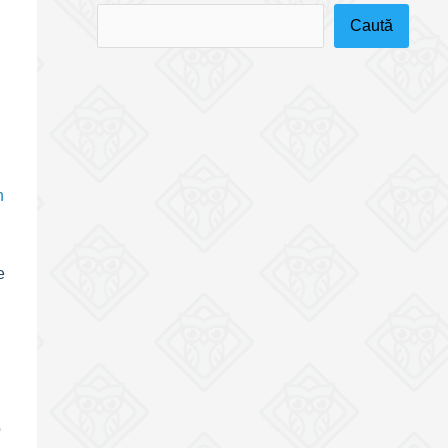
Caută
n
e
o