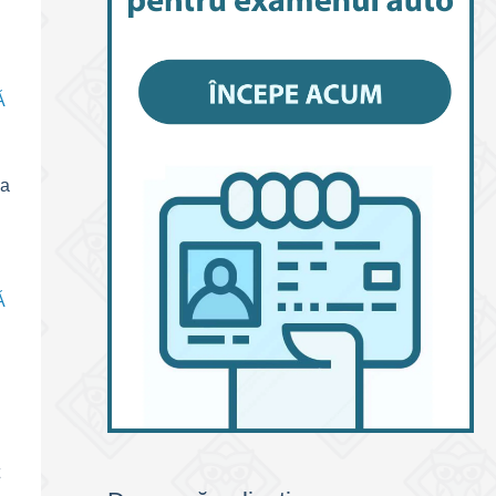
Ă
 a
Ă