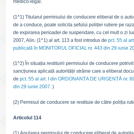
medico-legal.
(1^1) Titularul permisului de conducere eliberat de o auto
de a conduce, poate solicita șefului poliției rutiere pe raz
de expirarea perioadei de suspendare, cu cel mult o zi lucr
2007, Alin. (1^1) al art. 113 a fost introdus de
pct. 55 al 
publicată în MONITORUL OFICIAL nr. 443 din 29 iunie 2
(1^2) În situația restituirii permisului de conducere potri
sancțiunea aplicată autorității străine care a eliberat docu
de
pct. 55 al art. I din ORDONANȚA DE URGENȚĂ nr. 69
din 29 iunie 2007.
)
(2) Permisul de conducere se restituie de către poliția rutie
Articolul 114
(1) Anularea permisului de conducere eliberat de autorit