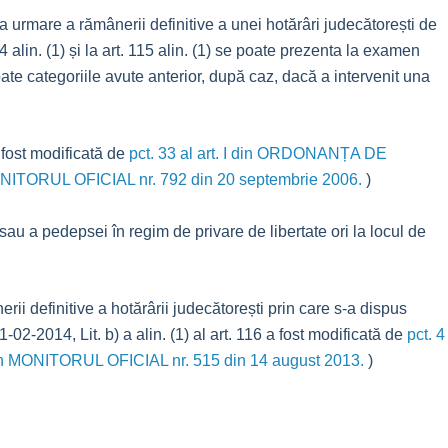
 urmare a rămânerii definitive a unei hotărâri judecătorești de
alin. (1) și la art. 115 alin. (1) se poate prezenta la examen
te categoriile avute anterior, după caz, dacă a intervenit una
a fost modificată de
pct. 33 al art. I din ORDONANȚA DE
ONITORUL OFICIAL nr. 792 din 20 septembrie 2006.
)
sau a pedepsei în regim de privare de libertate ori la locul de
rii definitive a hotărârii judecătorești prin care s-a dispus
-2014, Lit. b) a alin. (1) al art. 116 a fost modificată de
pct. 4
tă în MONITORUL OFICIAL nr. 515 din 14 august 2013.
)