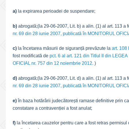
a)
la expirarea perioadei de suspendare;
b)
abrogată;(la 29-06-2007, Lit. b) a alin. (1) al art. 113 a
nr. 69 din 28 iunie 2007, publicată în MONITORUL OFICIA
c)
la încetarea măsurii de siguranță prevăzute la
art. 108 
fost modificată de
pct. 6 al art. 121 din Titlul II din LE
OFICIAL nr. 757 din 12 noiembrie 2012.
)
d)
abrogată;(la 29-06-2007, Lit. d) a alin. (1) al art. 113 a
nr. 69 din 28 iunie 2007, publicată în MONITORUL OFICIA
e)
în baza hotărârii judecătorești ramase definitive prin c
constatare a contravenției a fost anulat;
f)
la încetarea cauzelor pentru care a fost retras permisul de