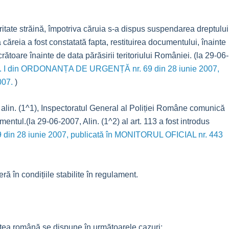
ritate străină, împotriva căruia s-a dispus suspendarea dreptului
a căreia a fost constatată fapta, restituirea documentului, înainte
ătoare înainte de data părăsirii teritoriului României. (la 29-06-
art. I din ORDONANȚA DE URGENȚĂ nr. 69 din 28 iunie 2007,
007.
)
vit alin. (1^1), Inspectoratul General al Poliției Române comunică
mentul.(la 29-06-2007, Alin. (1^2) al art. 113 a fost introdus
 din 28 iunie 2007, publicată în MONITORUL OFICIAL nr. 443
ră în condițiile stabilite în regulament.
atea română se dispune în următoarele cazuri: