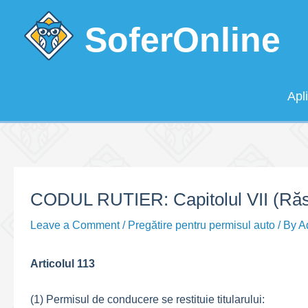
Skip
to
SoferOnline
content
Apl
CODUL RUTIER: Capitolul VII (Răsp
Leave a Comment
/
Pregătire pentru permisul auto
/ By
A
Articolul 113
(1) Permisul de conducere se restituie titularului: