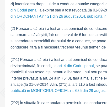
d)
interzicerea dreptului de a conduce anumite categorii d
din Codul penal
, a expirat sau a fost revocată.(la 01-09-20
din ORDONANȚA nr. 21 din 26 august 2014, publicată î
(2) Persoana căreia i-a fost anulat permisul de conducere
ca urmare a săvârșirii, într-un interval de 6 luni de la re
suspendarea exercitării dreptului de a conduce, se poate
conducere, fără a fi necesară trecerea vreunui termen de l
(2^1) Persoana căreia i-a fost anulat permisul de conduce
dezincriminată, în condițiile
art. 4 din Codul penal
, se po
domiciliul sau reședința, pentru eliberarea unui nou permis
interne prevăzut la art. 24 alin. (5^3), fără a mai susțin
situație.(la 01-09-2014, Alin. (2^1) al art. 116 a fost intro
publicată în MONITORUL OFICIAL nr. 635 din 29 august 
(2^2) În situația în care anularea permisului de conducere