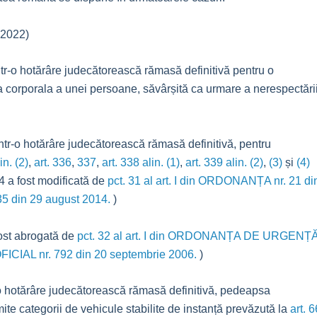
 2022)
tr-o hotărâre judecătorească rămasă definitivă pentru o
a corporala a unei persoane, săvârșită ca urmare a nerespectări
ntr-o hotărâre judecătorească rămasă definitivă, pentru
in. (2)
,
art. 336
,
337
,
art. 338 alin. (1)
,
art. 339 alin. (2)
,
(3)
și
(4)
114 a fost modificată de
pct. 31 al art. I din ORDONANȚA nr. 21 di
5 din 29 august 2014.
)
 fost abrogată de
pct. 32 al art. I din ORDONANȚA DE URGENȚ
FICIAL nr. 792 din 20 septembrie 2006.
)
r-o hotărâre judecătorească rămasă definitivă, pedeapsa
te categorii de vehicule stabilite de instanță prevăzută la
art. 6