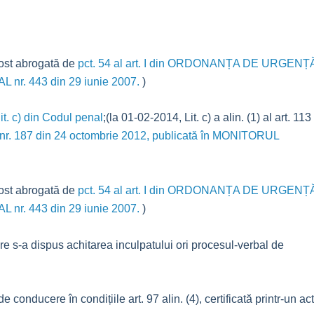
 fost abrogată de
pct. 54 al art. I din ORDONANȚA DE URGENȚ
L nr. 443 din 29 iunie 2007.
)
lit. c) din Codul penal
;(la 01-02-2014, Lit. c) a alin. (1) al art. 113
GEA nr. 187 din 24 octombrie 2012, publicată în MONITORUL
 fost abrogată de
pct. 54 al art. I din ORDONANȚA DE URGENȚ
L nr. 443 din 29 iunie 2007.
)
are s-a dispus achitarea inculpatului ori procesul-verbal de
 conducere în condițiile art. 97 alin. (4), certificată printr-un act