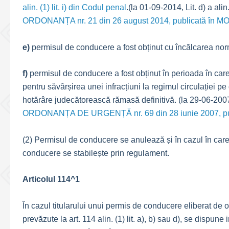
alin. (1) lit. i) din Codul penal
.(la 01-09-2014, Lit. d) a alin
ORDONANȚA nr. 21 din 26 august 2014, publicată în MO
e)
permisul de conducere a fost obținut cu încălcarea norm
f)
permisul de conducere a fost obținut în perioada în care 
pentru săvârșirea unei infracțiuni la regimul circulației p
hotărâre judecătorească rămasă definitivă. (la 29-06-2007, L
ORDONANȚA DE URGENȚĂ nr. 69 din 28 iunie 2007, publ
(2) Permisul de conducere se anulează și în cazul în care
conducere se stabilește prin regulament.
Articolul 114^1
În cazul titularului unui permis de conducere eliberat de o 
prevăzute la art. 114 alin. (1) lit. a), b) sau d), se dispu