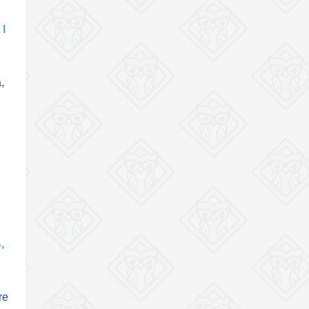
 I
,
,
re