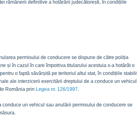
rămânerii definitive a hotărârii judecătorești, în condițiile
nularea permisului de conducere se dispune de către poliția
e și în cazul în care împotriva titularului acestuia s-a hotărât o
tru o faptă săvârșită pe teritoriul altui stat, în condițiile stabili
ale ale interzicerii exercitării dreptului de a conduce un vehicul
a de România prin
Legea nr. 126/1997
.
e a conduce un vehicul sau anulării permisului de conducere se
 măsura.