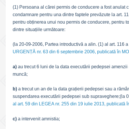
(1) Persoana al cărei permis de conducere a fost anulat ca
condamnare pentru una dintre faptele prevăzute la art. 114 
pentru obținerea unui nou permis de conducere, pentru toa
dintre situațiile următoare:
(la 20-09-2006, Partea introductivă a alin. (1) al art. 116 
URGENȚĂ nr. 63 din 6 septembrie 2006, publicată în M
a)
au trecut 6 luni de la data executării pedepsei amenzii 
muncă;
b)
a trecut un an de la data grațierii pedepsei sau a rămâne
suspendarea executării pedepsei sub supraveghere;(la 01-02
al art. 59 din LEGEA nr. 255 din 19 iulie 2013, publica
c)
a intervenit amnistia;