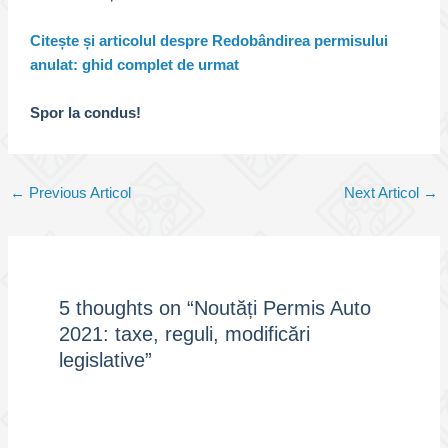
Citește și articolul despre Redobândirea permisului
anulat: ghid complet de urmat
Spor la condus!
Post
←
Previous Articol
Next Articol
→
navigation
5 thoughts on “Noutăți Permis Auto
2021: taxe, reguli, modificări
legislative”