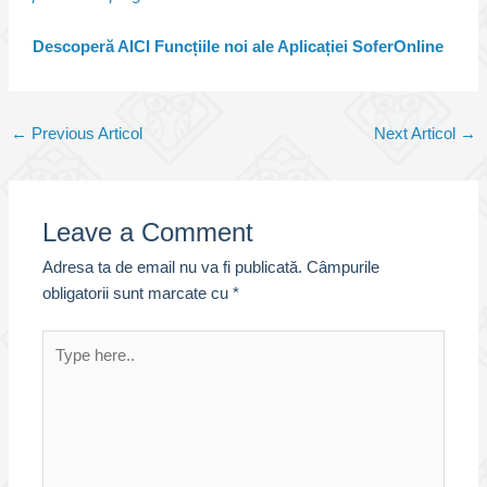
Descoperă AICI Funcțiile noi ale Aplicației SoferOnline
Post
←
Previous Articol
Next Articol
→
navigation
Leave a Comment
Adresa ta de email nu va fi publicată.
Câmpurile
obligatorii sunt marcate cu
*
Type
here..