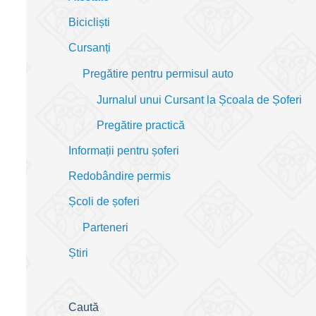
Bicicliști
Cursanți
Pregătire pentru permisul auto
Jurnalul unui Cursant la Școala de Șoferi
Pregătire practică
Informații pentru șoferi
Redobândire permis
Școli de șoferi
Parteneri
Știri
Caută