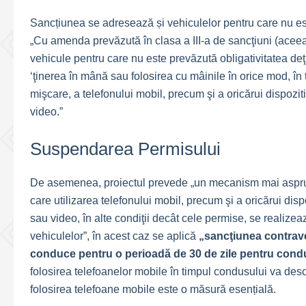
Sancțiunea se adresează și vehiculelor pentru care nu est
„Cu amenda prevăzută în clasa a III-a de sancţiuni (aceea
vehicule pentru care nu este prevăzută obligativitatea de
‘ţinerea în mână sau folosirea cu mâinile în orice mod, în 
mişcare, a telefonului mobil, precum şi a oricărui dispoziti
video.”
Suspendarea Permisului
De asemenea, proiectul prevede „un mecanism mai aspru de s
care utilizarea telefonului mobil, precum şi a oricărui dispo
sau video, în alte condiţii decât cele permise, se realizea
vehiculelor”, în acest caz se aplică
„sancţiunea contrav
conduce pentru o perioadă de 30 de zile pentru condu
folosirea telefoanelor mobile în timpul condusului va de
folosirea telefoane mobile este o măsură esențială.