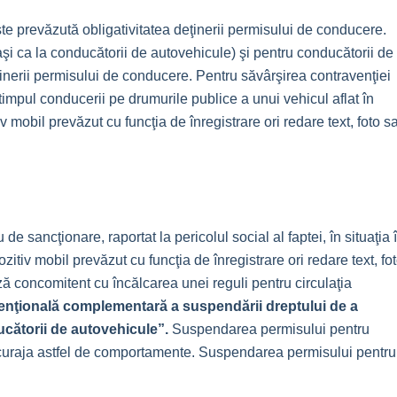
e prevăzută obligativitatea deţinerii permisului de conducere.
şi ca la conducătorii de autovehicule) şi pentru conducătorii de
ţinerii permisului de conducere. Pentru săvârşirea contravenţiei
timpul conducerii pe drumurile publice a unui vehicul aflat în
v mobil prevăzut cu funcţia de înregistrare ori redare text, foto s
ancţionare, raportat la pericolul social al faptei, în situaţia 
zitiv mobil prevăzut cu funcţia de înregistrare ori redare text, fo
ză concomitent cu încălcarea unei reguli pentru circulaţia
enţională complementară a suspendării dreptului de a
cătorii de autovehicule”.
Suspendarea permisului pentru
scuraja astfel de comportamente. Suspendarea permisului pentru