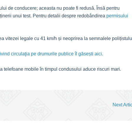
lui de conducere; aceasta nu poate fi redusă. Însă pentru
ținerii unui test. Pentru detalii despre redobândirea
permisului
rea vitezei legale cu 41 km/h și neoprirea la semnalele polițistulu
nd circulaţia pe drumurile publice îl găsești aici.
ea telefoane mobile în timpul condusului aduce riscuri mari.
Next Arti