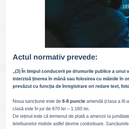
Actul normativ prevede:
„(3) În timpul conducerii pe drumurile publice a unui v
interzisă ținerea în mână sau folosirea cu mâinile în o
prevăzut cu funcția de înregistrare ori redare text, fot
Noua sancțiune este de
6-8 puncte
amendă (clasa a III-a
clasă este în jur de 870 lei – 1.160 lei.
De reținut este că termenul de plată a amenzii la jumătate
telefoanelor mobile astfel devine costisitoare. Sancțiunile 