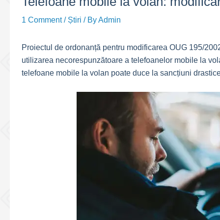
Telefoane mobile la volan: modifi
1 Comment
/
Știri
/ By
Admin
Proiectul de ordonanță pentru modificarea OUG 195/2002 a
utilizarea necorespunzătoare a telefoanelor mobile la vola
telefoane mobile la volan poate duce la sancțiuni drastice