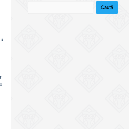
Caută
au
în
to