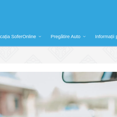
icația SoferOnline
Pregătire Auto
Informații 