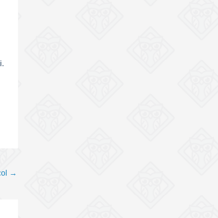
i.
col
→