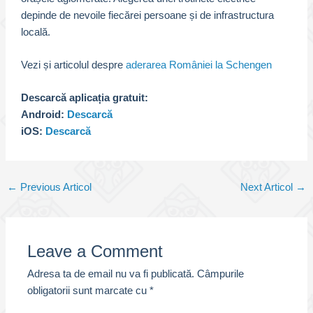
depinde de nevoile fiecărei persoane și de infrastructura
locală.
Vezi și articolul despre
aderarea României la Schengen
Descarcă aplicația gratuit:
Android:
Descarcă
iOS:
Descarcă
Post
←
Previous Articol
Next Articol
→
navigation
Leave a Comment
Adresa ta de email nu va fi publicată.
Câmpurile
obligatorii sunt marcate cu
*