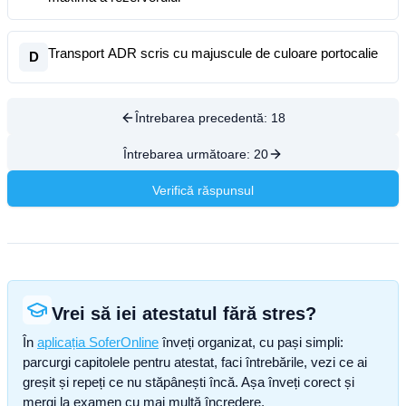
Transport ADR scris cu majuscule de culoare portocalie
D
Întrebarea precedentă:
18
Întrebarea următoare:
20
Verifică răspunsul
Vrei să iei atestatul fără stres?
În
aplicația SoferOnline
înveți organizat, cu pași simpli:
parcurgi capitolele pentru atestat, faci întrebările, vezi ce ai
greșit și repeți ce nu stăpânești încă. Așa înveți corect și
mergi la examen cu mai multă încredere.