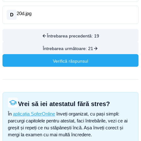
20d.jpg
D
Întrebarea precedentă:
19
Întrebarea următoare:
21
Verifică răspunsul
Vrei să iei atestatul fără stres?
În
aplicația SoferOnline
înveți organizat, cu pași simpli:
parcurgi capitolele pentru atestat, faci întrebările, vezi ce ai
greșit și repeți ce nu stăpânești încă. Așa înveți corect și
mergi la examen cu mai multă încredere.