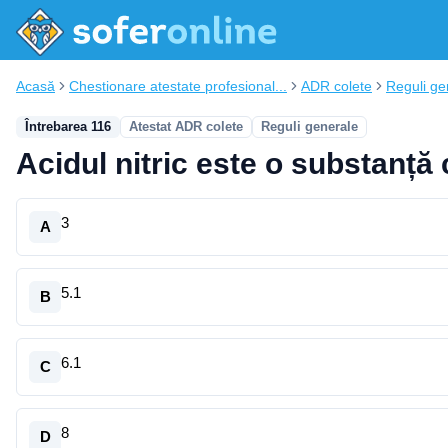
Acasă
Chestionare atestate profesional...
ADR colete
Reguli ge
Întrebarea 116
Atestat ADR colete
Reguli generale
Acidul nitric este o substanță 
3
A
5.1
B
6.1
C
8
D