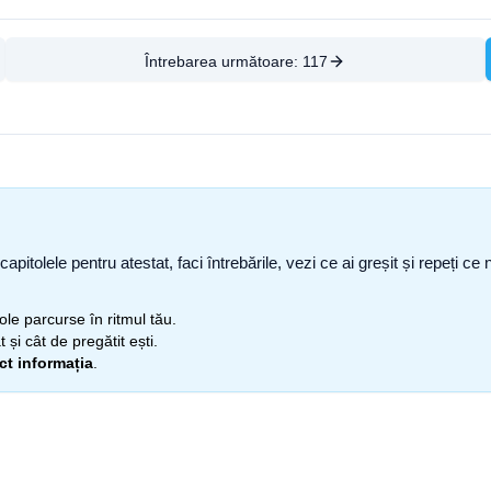
Întrebarea următoare:
117
capitolele pentru atestat, faci întrebările, vezi ce ai greșit și repeți 
itole parcurse în ritmul tău.
 și cât de pregătit ești.
ect informația
.