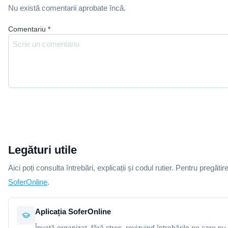
Nu există comentarii aprobate încă.
Comentariu
*
Legături utile
Aici poți consulta întrebări, explicații și codul rutier. Pentru pregătir
SoferOnline
.
Aplicația SoferOnline
Învață organizat, fără stres, revizuind întrebările pe care nu 