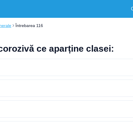
nerale
Întrebarea 116
corozivă ce aparține clasei: