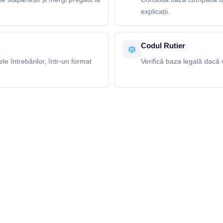
explicații.
Codul Rutier
e întrebărilor, într-un format
Verifică baza legală dacă v