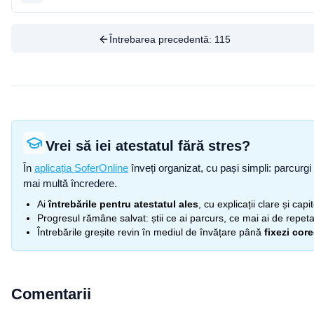
Întrebarea precedentă:
115
Vrei să iei atestatul fără stres?
În
aplicația SoferOnline
înveți organizat, cu pași simpli: parcurgi 
mai multă încredere.
Ai
întrebările pentru atestatul ales
, cu explicații clare și cap
Progresul rămâne salvat: știi ce ai parcurs, ce mai ai de repetat
Întrebările greșite revin în mediul de învățare până
fixezi cor
Comentarii