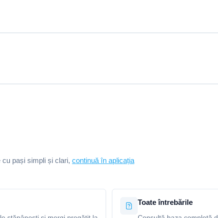
e cu pași simpli și clari,
continuă în aplicația
Toate întrebările
le stăpânești și mergi pregătit la
Consultă baza completă de