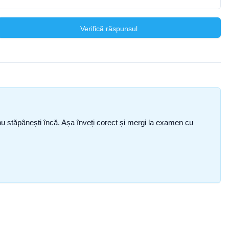
Verifică răspunsul
ce nu stăpânești încă. Așa înveți corect și mergi la examen cu