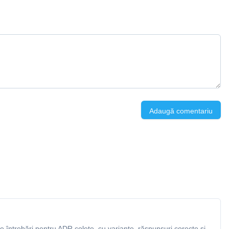
Adaugă comentariu
 întrebări pentru ADR colete, cu variante, răspunsuri corecte și