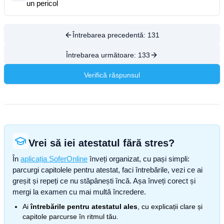
un pericol
Întrebarea precedentă:
131
Întrebarea următoare:
133
Verifică răspunsul
Vrei să iei atestatul fără stres?
În
aplicația SoferOnline
înveți organizat, cu pași simpli:
parcurgi capitolele pentru atestat, faci întrebările, vezi ce ai
greșit și repeți ce nu stăpânești încă. Așa înveți corect și
mergi la examen cu mai multă încredere.
Ai
întrebările pentru atestatul ales
, cu explicații clare și
capitole parcurse în ritmul tău.