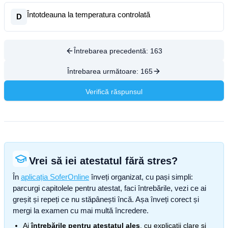
Întotdeauna la temperatura controlată
D
Întrebarea precedentă:
163
Întrebarea următoare:
165
Verifică răspunsul
Vrei să iei atestatul fără stres?
În
aplicația SoferOnline
înveți organizat, cu pași simpli:
parcurgi capitolele pentru atestat, faci întrebările, vezi ce ai
greșit și repeți ce nu stăpânești încă. Așa înveți corect și
mergi la examen cu mai multă încredere.
Ai
întrebările pentru atestatul ales
, cu explicații clare și