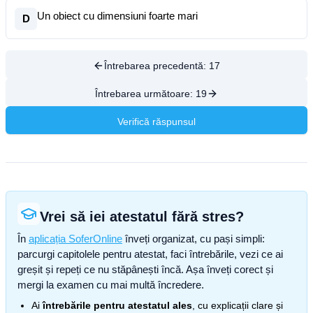
Un obiect cu dimensiuni foarte mari
D
Întrebarea precedentă:
17
Întrebarea următoare:
19
Verifică răspunsul
Vrei să iei atestatul fără stres?
În
aplicația SoferOnline
înveți organizat, cu pași simpli:
parcurgi capitolele pentru atestat, faci întrebările, vezi ce ai
greșit și repeți ce nu stăpânești încă. Așa înveți corect și
mergi la examen cu mai multă încredere.
Ai
întrebările pentru atestatul ales
, cu explicații clare și